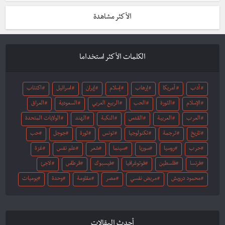
الأكثر مشاهدة
الكلمات الأكثر استخداما
أدب
أمريكا
إرهاب
إسلام
إيران
اسرائيل
اكتئاب
الإسلام
الثورة
الحب
الربيع العربي
السعودية
العراق
العرب
العربية
القدس
النكبة
الهند
الولايات المتحدة
تاريخ
ترجمة
تكنولوجيا
تونس
ثورة
جوجل
حب
حرب
روسيا
سوريا
سينما
شعر
علم نفس
غزة
فرنسا
فلسطين
فوتوغرافيا
فيسبوك
قرطاس
لاجئ
محمود درويش
مريض نفسي
مصر
مقاومة
وحدة
يوميات
أحدث المقالات