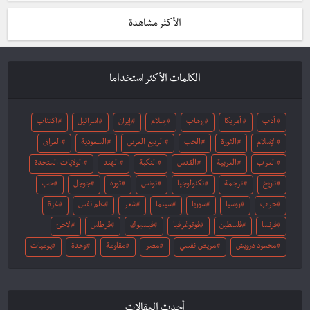
الأكثر مشاهدة
الكلمات الأكثر استخداما
أدب
أمريكا
إرهاب
إسلام
إيران
اسرائيل
اكتئاب
الإسلام
الثورة
الحب
الربيع العربي
السعودية
العراق
العرب
العربية
القدس
النكبة
الهند
الولايات المتحدة
تاريخ
ترجمة
تكنولوجيا
تونس
ثورة
جوجل
حب
حرب
روسيا
سوريا
سينما
شعر
علم نفس
غزة
فرنسا
فلسطين
فوتوغرافيا
فيسبوك
قرطاس
لاجئ
محمود درويش
مريض نفسي
مصر
مقاومة
وحدة
يوميات
أحدث المقالات