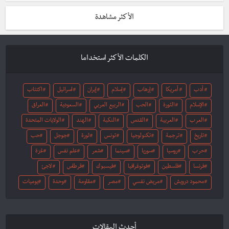
الأكثر مشاهدة
الكلمات الأكثر استخداما
أدب
أمريكا
إرهاب
إسلام
إيران
اسرائيل
اكتئاب
الإسلام
الثورة
الحب
الربيع العربي
السعودية
العراق
العرب
العربية
القدس
النكبة
الهند
الولايات المتحدة
تاريخ
ترجمة
تكنولوجيا
تونس
ثورة
جوجل
حب
حرب
روسيا
سوريا
سينما
شعر
علم نفس
غزة
فرنسا
فلسطين
فوتوغرافيا
فيسبوك
قرطاس
لاجئ
محمود درويش
مريض نفسي
مصر
مقاومة
وحدة
يوميات
أحدث المقالات