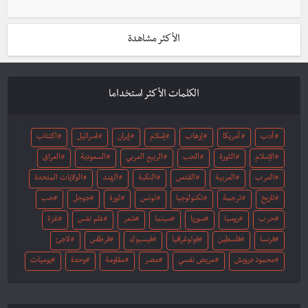
الأكثر مشاهدة
الكلمات الأكثر استخداما
أدب
أمريكا
إرهاب
إسلام
إيران
اسرائيل
اكتئاب
الإسلام
الثورة
الحب
الربيع العربي
السعودية
العراق
العرب
العربية
القدس
النكبة
الهند
الولايات المتحدة
تاريخ
ترجمة
تكنولوجيا
تونس
ثورة
جوجل
حب
حرب
روسيا
سوريا
سينما
شعر
علم نفس
غزة
فرنسا
فلسطين
فوتوغرافيا
فيسبوك
قرطاس
لاجئ
محمود درويش
مريض نفسي
مصر
مقاومة
وحدة
يوميات