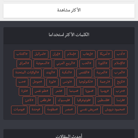
الأكثر مشاهدة
الكلمات الأكثر استخداما
أدب
أمريكا
إرهاب
إسلام
إيران
اسرائيل
اكتئاب
الإسلام
الثورة
الحب
الربيع العربي
السعودية
العراق
العرب
العربية
القدس
النكبة
الهند
الولايات المتحدة
تاريخ
ترجمة
تكنولوجيا
تونس
ثورة
جوجل
حب
حرب
روسيا
سوريا
سينما
شعر
علم نفس
غزة
فرنسا
فلسطين
فوتوغرافيا
فيسبوك
قرطاس
لاجئ
محمود درويش
مريض نفسي
مصر
مقاومة
وحدة
يوميات
أحدث المقالات