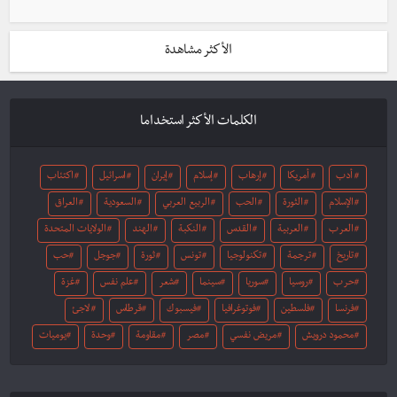
الأكثر مشاهدة
الكلمات الأكثر استخداما
أدب
أمريكا
إرهاب
إسلام
إيران
اسرائيل
اكتئاب
الإسلام
الثورة
الحب
الربيع العربي
السعودية
العراق
العرب
العربية
القدس
النكبة
الهند
الولايات المتحدة
تاريخ
ترجمة
تكنولوجيا
تونس
ثورة
جوجل
حب
حرب
روسيا
سوريا
سينما
شعر
علم نفس
غزة
فرنسا
فلسطين
فوتوغرافيا
فيسبوك
قرطاس
لاجئ
محمود درويش
مريض نفسي
مصر
مقاومة
وحدة
يوميات