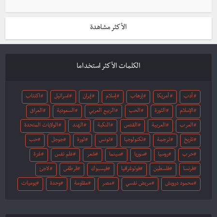
الأكثر مشاهدة
الكلمات الأكثر استخداما
أدب
أمريكا
إرهاب
إسلام
إيران
اسرائيل
اكتئاب
الإسلام
الثورة
الحب
الربيع العربي
السعودية
العراق
العرب
العربية
القدس
النكبة
الهند
الولايات المتحدة
تاريخ
ترجمة
تكنولوجيا
تونس
ثورة
جوجل
حب
حرب
روسيا
سوريا
سينما
شعر
علم نفس
غزة
فرنسا
فلسطين
فوتوغرافيا
فيسبوك
قرطاس
لاجئ
محمود درويش
مريض نفسي
مصر
مقاومة
وحدة
يوميات