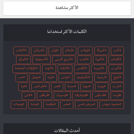
الأكثر مشاهدة
الكلمات الأكثر استخداما
أدب
أمريكا
إرهاب
إسلام
إيران
اسرائيل
اكتئاب
الإسلام
الثورة
الحب
الربيع العربي
السعودية
العراق
العرب
العربية
القدس
النكبة
الهند
الولايات المتحدة
تاريخ
ترجمة
تكنولوجيا
تونس
ثورة
جوجل
حب
حرب
روسيا
سوريا
سينما
شعر
علم نفس
غزة
فرنسا
فلسطين
فوتوغرافيا
فيسبوك
قرطاس
لاجئ
محمود درويش
مريض نفسي
مصر
مقاومة
وحدة
يوميات
أحدث المقالات