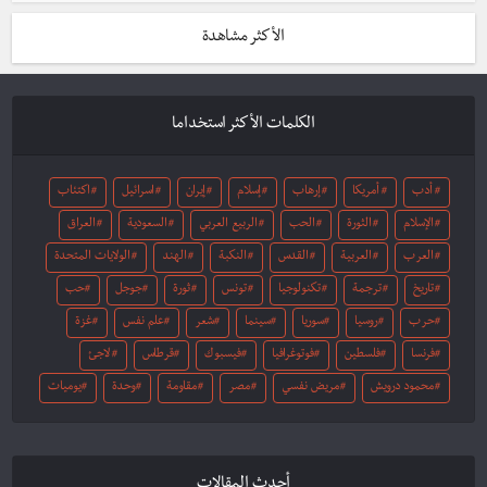
الأكثر مشاهدة
الكلمات الأكثر استخداما
أدب
أمريكا
إرهاب
إسلام
إيران
اسرائيل
اكتئاب
الإسلام
الثورة
الحب
الربيع العربي
السعودية
العراق
العرب
العربية
القدس
النكبة
الهند
الولايات المتحدة
تاريخ
ترجمة
تكنولوجيا
تونس
ثورة
جوجل
حب
حرب
روسيا
سوريا
سينما
شعر
علم نفس
غزة
فرنسا
فلسطين
فوتوغرافيا
فيسبوك
قرطاس
لاجئ
محمود درويش
مريض نفسي
مصر
مقاومة
وحدة
يوميات
أحدث المقالات