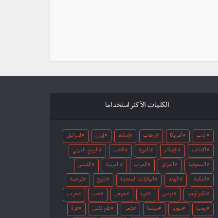
الكلمات الأكثر استخداما
أدب
أمريكا
إرهاب
إسلام
إيران
اسرائيل
اكتئاب
الإسلام
الثورة
الحب
الربيع العربي
السعودية
العراق
العرب
العربية
القدس
النكبة
الهند
الولايات المتحدة
تاريخ
ترجمة
تكنولوجيا
تونس
ثورة
جوجل
حب
حرب
روسيا
سوريا
سينما
شعر
علم نفس
غزة