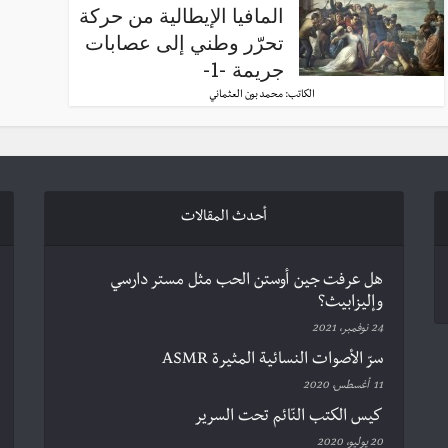
المافيا الإيطالية من حركة
تحرّر وطني إلى عصابات
جريمة -1-
الكاتب:
محمد بون العثماني
أحدث المقالات
هل عرفت جين أوستن الحب مثل مستر دارسي
وإليزابيث؟
24 نوفمبر، 2021
سرّ الأصوات النسائية المثيرة ASMR
11 أغسطس، 2020
كيس الكتب النّائم تحت السرير
20 يوليو، 2020