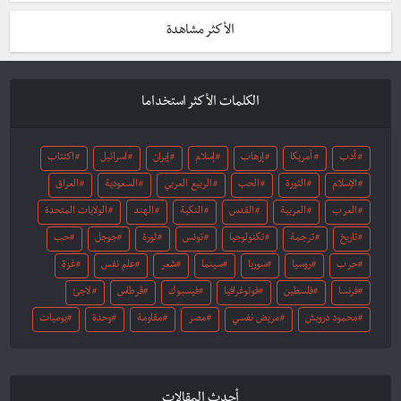
الأكثر مشاهدة
الكلمات الأكثر استخداما
أدب
أمريكا
إرهاب
إسلام
إيران
اسرائيل
اكتئاب
الإسلام
الثورة
الحب
الربيع العربي
السعودية
العراق
العرب
العربية
القدس
النكبة
الهند
الولايات المتحدة
تاريخ
ترجمة
تكنولوجيا
تونس
ثورة
جوجل
حب
حرب
روسيا
سوريا
سينما
شعر
علم نفس
غزة
فرنسا
فلسطين
فوتوغرافيا
فيسبوك
قرطاس
لاجئ
محمود درويش
مريض نفسي
مصر
مقاومة
وحدة
يوميات
أحدث المقالات