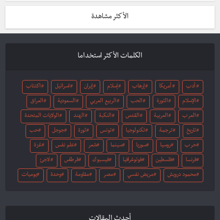
الأكثر مشاهدة
الكلمات الأكثر استخداما
أدب
أمريكا
إرهاب
إسلام
إيران
اسرائيل
اكتئاب
الإسلام
الثورة
الحب
الربيع العربي
السعودية
العراق
العرب
العربية
القدس
النكبة
الهند
الولايات المتحدة
تاريخ
ترجمة
تكنولوجيا
تونس
ثورة
جوجل
حب
حرب
روسيا
سوريا
سينما
شعر
علم نفس
غزة
فرنسا
فلسطين
فوتوغرافيا
فيسبوك
قرطاس
لاجئ
محمود درويش
مريض نفسي
مصر
مقاومة
وحدة
يوميات
أحدث المقالات