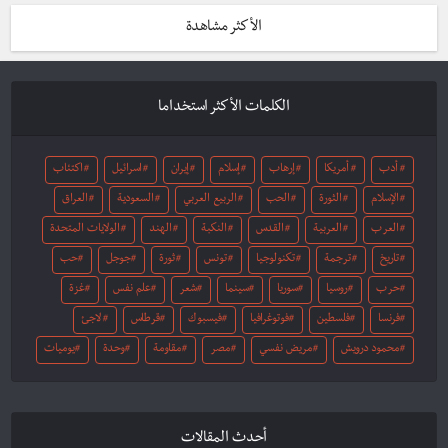
الأكثر مشاهدة
الكلمات الأكثر استخداما
أدب
أمريكا
إرهاب
إسلام
إيران
اسرائيل
اكتئاب
الإسلام
الثورة
الحب
الربيع العربي
السعودية
العراق
العرب
العربية
القدس
النكبة
الهند
الولايات المتحدة
تاريخ
ترجمة
تكنولوجيا
تونس
ثورة
جوجل
حب
حرب
روسيا
سوريا
سينما
شعر
علم نفس
غزة
فرنسا
فلسطين
فوتوغرافيا
فيسبوك
قرطاس
لاجئ
محمود درويش
مريض نفسي
مصر
مقاومة
وحدة
يوميات
أحدث المقالات