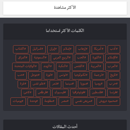
الأكثر مشاهدة
الكلمات الأكثر استخداما
أدب
أمريكا
إرهاب
إسلام
إيران
اسرائيل
اكتئاب
الإسلام
الثورة
الحب
الربيع العربي
السعودية
العراق
العرب
العربية
القدس
النكبة
الهند
الولايات المتحدة
تاريخ
ترجمة
تكنولوجيا
تونس
ثورة
جوجل
حب
حرب
روسيا
سوريا
سينما
شعر
علم نفس
غزة
فرنسا
فلسطين
فوتوغرافيا
فيسبوك
قرطاس
لاجئ
محمود درويش
مريض نفسي
مصر
مقاومة
وحدة
يوميات
أحدث المقالات