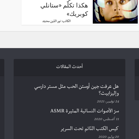
هكذا تكلّم «ستانلي
كوبريك»
الكاتب:
نور الدّين محمّد
أحدث المقالات
هل عرفت جين أوستن الحب مثل مستر دارسي
وإليزابيث؟
24 نوفمبر، 2021
سرّ الأصوات النسائية المثيرة ASMR
11 أغسطس، 2020
كيس الكتب النّائم تحت السرير
20 يوليو، 2020