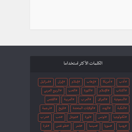
الكلمات الأكثر استخداما
أدب
أمريكا
إرهاب
إسلام
إيران
اسرائيل
اكتئاب
الإسلام
الثورة
الحب
الربيع العربي
السعودية
العراق
العرب
العربية
القدس
النكبة
الهند
الولايات المتحدة
تاريخ
ترجمة
تكنولوجيا
تونس
ثورة
جوجل
حب
حرب
روسيا
سوريا
سينما
شعر
علم نفس
غزة