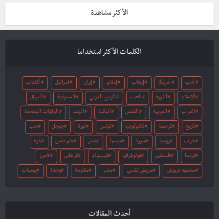
الأكثر مشاهدة
الكلمات الأكثر استخداما
أدب
أمريكا
إرهاب
إسلام
إيران
اسرائيل
اكتئاب
الإسلام
الثورة
الحب
الربيع العربي
السعودية
العراق
العرب
العربية
القدس
النكبة
الهند
الولايات المتحدة
تاريخ
ترجمة
تكنولوجيا
تونس
ثورة
جوجل
حب
حرب
روسيا
سوريا
سينما
شعر
علم نفس
غزة
فرنسا
فلسطين
فوتوغرافيا
فيسبوك
قرطاس
لاجئ
محمود درويش
مريض نفسي
مصر
مقاومة
وحدة
يوميات
أحدث المقالات