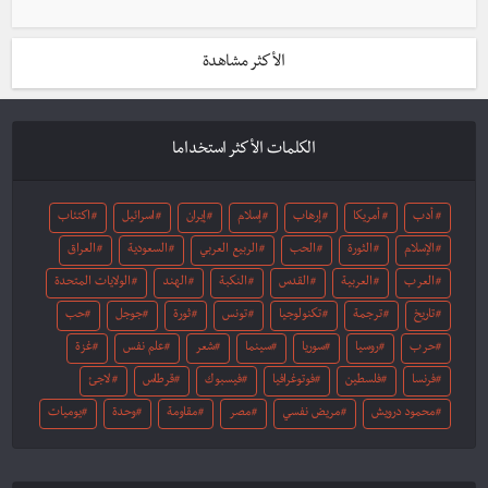
الأكثر مشاهدة
الكلمات الأكثر استخداما
أدب
أمريكا
إرهاب
إسلام
إيران
اسرائيل
اكتئاب
الإسلام
الثورة
الحب
الربيع العربي
السعودية
العراق
العرب
العربية
القدس
النكبة
الهند
الولايات المتحدة
تاريخ
ترجمة
تكنولوجيا
تونس
ثورة
جوجل
حب
حرب
روسيا
سوريا
سينما
شعر
علم نفس
غزة
فرنسا
فلسطين
فوتوغرافيا
فيسبوك
قرطاس
لاجئ
محمود درويش
مريض نفسي
مصر
مقاومة
وحدة
يوميات