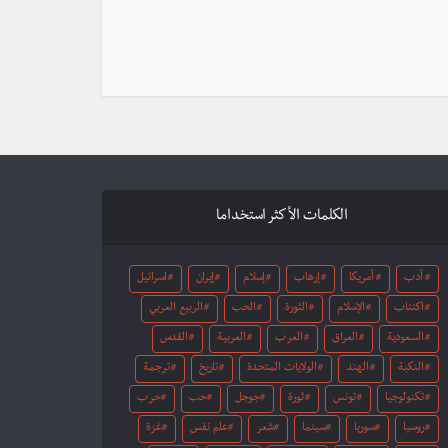
الكلمات الأكثر استخداما
أدب
أمريكا
إرهاب
إسلام
إيران
اسرائيل
اكتئاب
الإسلام
الثورة
الحب
الربيع العربي
السعودية
العراق
العرب
العربية
القدس
النكبة
الهند
الولايات المتحدة
تاريخ
ترجمة
تكنولوجيا
تونس
ثورة
جوجل
حب
حرب
روسيا
سوريا
سينما
شعر
علم نفس
غزة