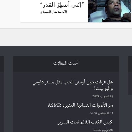
“إنّني أنتظِرُ القدر”
الكاتب:
نضال السعيدي
أحدث المقالات
هل عرفت جين أوستن الحب مثل مستر دارسي
وإليزابيث؟
24 نوفمبر، 2021
سرّ الأصوات النسائية المثيرة ASMR
11 أغسطس، 2020
كيس الكتب النّائم تحت السرير
20 يوليو، 2020