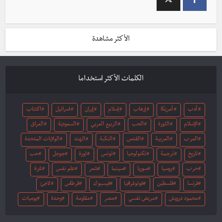
الأكثر مشاهدة
الكلمات الأكثر استخداما
أدب
أمريكا
إرهاب
إسلام
إيران
اسرائيل
اكتئاب
الإسلام
الثورة
الحب
الربيع العربي
السعودية
العراق
العرب
العربية
القدس
النكبة
الهند
الولايات المتحدة
تاريخ
ترجمة
تكنولوجيا
تونس
ثورة
جوجل
حب
حرب
روسيا
سوريا
سينما
شعر
علم نفس
غزة
فرنسا
فلسطين
فوتوغرافيا
فيسبوك
قرطاس
لاجئ
محمود درويش
مريض نفسي
مصر
مقاومة
وحدة
يوميات