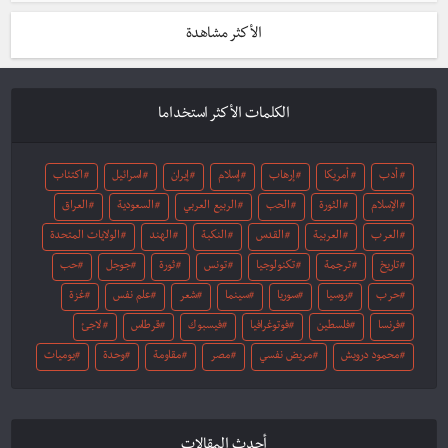
الأكثر مشاهدة
الكلمات الأكثر استخداما
أدب
أمريكا
إرهاب
إسلام
إيران
اسرائيل
اكتئاب
الإسلام
الثورة
الحب
الربيع العربي
السعودية
العراق
العرب
العربية
القدس
النكبة
الهند
الولايات المتحدة
تاريخ
ترجمة
تكنولوجيا
تونس
ثورة
جوجل
حب
حرب
روسيا
سوريا
سينما
شعر
علم نفس
غزة
فرنسا
فلسطين
فوتوغرافيا
فيسبوك
قرطاس
لاجئ
محمود درويش
مريض نفسي
مصر
مقاومة
وحدة
يوميات
أحدث المقالات