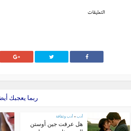
التعليقات
ربما يعجبك أيض
أدب
أدب وثقافة
•
هل عرفت جين أوستن