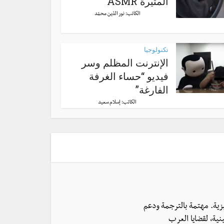
المثيرة ASMR
الكاتب:
نور الدّين محمّد
تكنولوجيا
الإنترنت المظلم وسر
فيديو “حساء الغرفة
الفارغة”
الكاتب:
إسلام سعيد
يزية. مهتمة بالترجمة ودعم
نية، لقضايا العرب