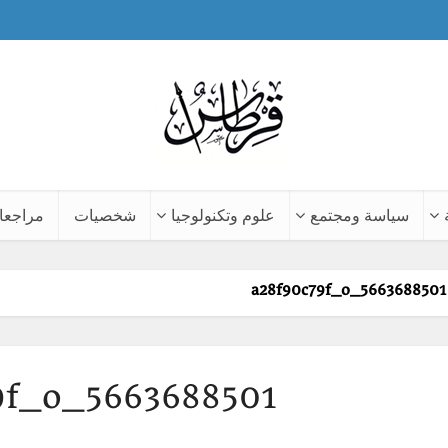
سياسة ومجتمع
علوم وتكنولوجيا
شخصيات
مراجعا
5663688501_a28f90c79f_o
5663688501_a28f90c79f_o