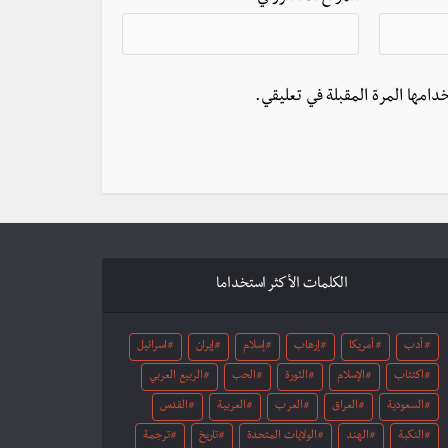
دامها المرة المقبلة في تعليقي.
الكلمات الأكثر استخداما
أدب
أمريكا
إرهاب
إسلام
إيران
اسرائيل
اكتئاب
الإسلام
الثورة
الحب
الربيع العربي
السعودية
العراق
العرب
العربية
القدس
النكبة
الهند
الولايات المتحدة
تاريخ
ترجمة