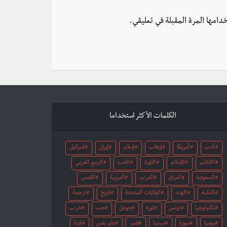
دامها المرة المقبلة في تعليقي.
الكلمات الأكثر استخداما
أدب
أمريكا
إرهاب
إسلام
إيران
اسرائيل
اكتئاب
الإسلام
الثورة
الحب
الربيع العربي
السعودية
العراق
العرب
العربية
القدس
النكبة
الهند
الولايات المتحدة
تاريخ
ترجمة
تكنولوجيا
تونس
ثورة
جوجل
حب
حرب
روسيا
سوريا
سينما
شعر
علم نفس
غزة