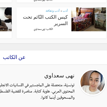
الكاتب:
نهى سعداوي
أدب
أدب وثقافة
•
كيس الكتب النّائم تحت
السرير
الكاتب:
نهى سعداوي
عن الكاتب
نهى سعداوي
تونسيّة، متحصلة على الماجستير في اللسانيات الانجل
المحتوى العربي. هاوية كتابة. مناصرة للقضية الفلسطي
والمسحوقين أينما كانوا.