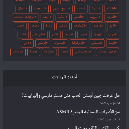
أدب
أمريكا
إرهاب
إسلام
إيران
اسرائيل
اكتئاب
الإسلام
الثورة
الحب
الربيع العربي
السعودية
العراق
العرب
العربية
القدس
النكبة
الهند
الولايات المتحدة
تاريخ
ترجمة
تكنولوجيا
تونس
ثورة
جوجل
حب
حرب
روسيا
سوريا
سينما
شعر
علم نفس
غزة
فرنسا
فلسطين
فوتوغرافيا
فيسبوك
قرطاس
لاجئ
محمود درويش
مريض نفسي
مصر
مقاومة
وحدة
يوميات
أحدث المقالات
هل عرفت جين أوستن الحب مثل مستر دارسي وإليزابيث؟
24 نوفمبر، 2021
سرّ الأصوات النسائية المثيرة ASMR
11 أغسطس، 2020