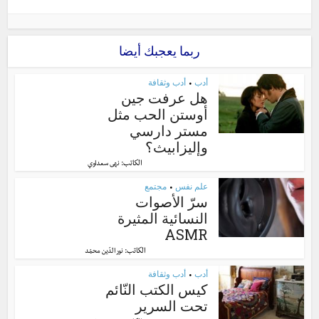
ربما يعجبك أيضا
أدب
أدب وثقافة
•
هل عرفت جين
أوستن الحب مثل
مستر دارسي
وإليزابيث؟
الكاتب:
نهى سعداوي
علم نفس
مجتمع
•
سرّ الأصوات
النسائية المثيرة
ASMR
الكاتب:
نور الدّين محمّد
أدب
أدب وثقافة
•
كيس الكتب النّائم
تحت السرير