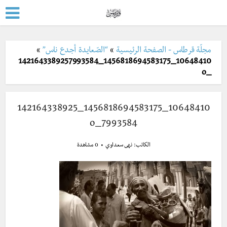
مجلّة قرطاس - الصفحة الرئيسية
»
“الصّعايدة أجدع ناس”
»
10648410_1456818694583175_1421643389257993584
_o
10648410_1456818694583175_142164338925
7993584_o
الكاتب:
نهى سعداوي
0 مشاهدة