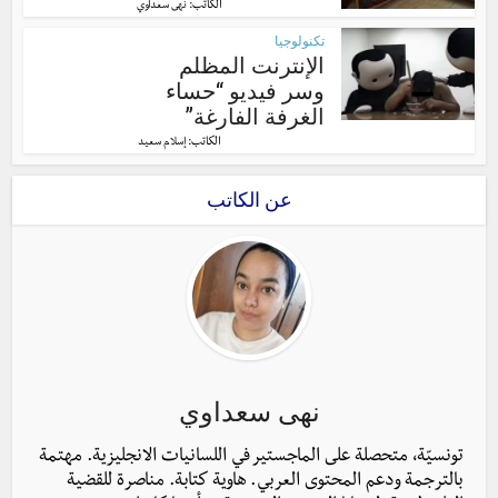
الكاتب:
نهى سعداوي
تكنولوجيا
الإنترنت المظلم
وسر فيديو “حساء
الغرفة الفارغة”
الكاتب:
إسلام سعيد
عن الكاتب
نهى سعداوي
تونسيّة، متحصلة على الماجستير في اللسانيات الانجليزية. مهتمة
بالترجمة ودعم المحتوى العربي. هاوية كتابة. مناصرة للقضية