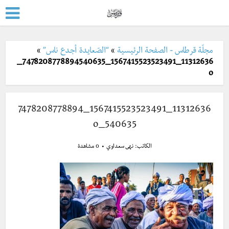
مجلّة قرطاس - الصفحة الرئيسية
»
“الصّعايدة أجدع ناس”
»
11312636_1567415523523491_7478208778894540635_
o
11312636_1567415523523491_7478208778894
540635_o
الكاتب:
نهى سعداوي
0 مشاهدة