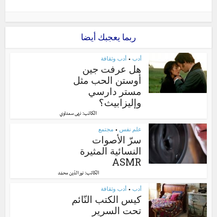
ربما يعجبك أيضا
أدب
أدب وثقافة
•
هل عرفت جين
أوستن الحب مثل
مستر دارسي
وإليزابيث؟
الكاتب:
نهى سعداوي
علم نفس
مجتمع
•
سرّ الأصوات
النسائية المثيرة
ASMR
الكاتب:
نور الدّين محمّد
أدب
أدب وثقافة
•
كيس الكتب النّائم
تحت السرير