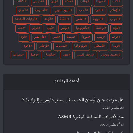
أدب
أمريكا
إرهاب
إسلام
إيران
اسرائيل
اكتئاب
الإسلام
الثورة
الحب
الربيع العربي
السعودية
العراق
العرب
العربية
القدس
النكبة
الهند
الولايات المتحدة
تاريخ
ترجمة
تكنولوجيا
تونس
ثورة
جوجل
حب
حرب
روسيا
سوريا
سينما
شعر
علم نفس
غزة
فرنسا
فلسطين
فوتوغرافيا
فيسبوك
قرطاس
لاجئ
محمود درويش
مريض نفسي
مصر
مقاومة
وحدة
يوميات
أحدث المقالات
هل عرفت جين أوستن الحب مثل مستر دارسي وإليزابيث؟
24 نوفمبر، 2021
سرّ الأصوات النسائية المثيرة ASMR
11 أغسطس، 2020