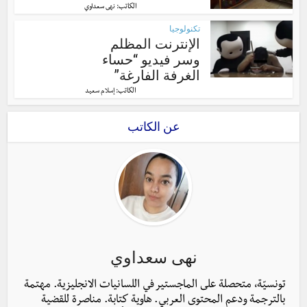
الكاتب:
نهى سعداوي
تكنولوجيا
الإنترنت المظلم
وسر فيديو “حساء
الغرفة الفارغة”
الكاتب:
إسلام سعيد
عن الكاتب
نهى سعداوي
تونسيّة، متحصلة على الماجستير في اللسانيات الانجليزية. مهتمة
بالترجمة ودعم المحتوى العربي. هاوية كتابة. مناصرة للقضية