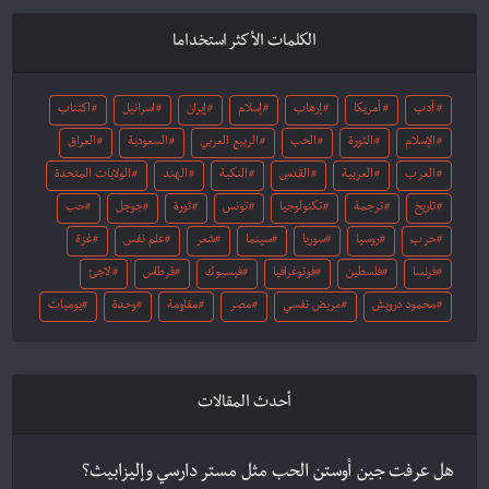
الكلمات الأكثر استخداما
أدب
أمريكا
إرهاب
إسلام
إيران
اسرائيل
اكتئاب
الإسلام
الثورة
الحب
الربيع العربي
السعودية
العراق
العرب
العربية
القدس
النكبة
الهند
الولايات المتحدة
تاريخ
ترجمة
تكنولوجيا
تونس
ثورة
جوجل
حب
حرب
روسيا
سوريا
سينما
شعر
علم نفس
غزة
فرنسا
فلسطين
فوتوغرافيا
فيسبوك
قرطاس
لاجئ
محمود درويش
مريض نفسي
مصر
مقاومة
وحدة
يوميات
أحدث المقالات
هل عرفت جين أوستن الحب مثل مستر دارسي وإليزابيث؟