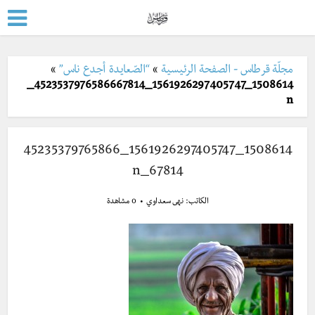
مجلّة قرطاس - الصفحة الرئيسية
»
“الصّعايدة أجدع ناس”
»
1508614_1561926297405747_4523537976586667814_
n
1508614_1561926297405747_45235379765866
67814_n
الكاتب:
نهى سعداوي
0 مشاهدة