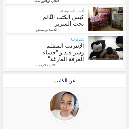
الكاتب:
نور الدّين محمّد
أدب
أدب وثقافة
•
كيس الكتب النّائم
تحت السرير
الكاتب:
نهى سعداوي
تكنولوجيا
الإنترنت المظلم
وسر فيديو “حساء
الغرفة الفارغة”
الكاتب:
إسلام سعيد
عن الكاتب