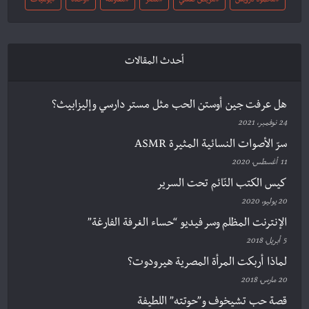
محمود درويش
مريض نفسي
مصر
مقاومة
وحدة
يوميات
أحدث المقالات
هل عرفت جين أوستن الحب مثل مستر دارسي وإليزابيث؟
24 نوفمبر، 2021
سرّ الأصوات النسائية المثيرة ASMR
11 أغسطس، 2020
كيس الكتب النّائم تحت السرير
20 يوليو، 2020
الإنترنت المظلم وسر فيديو “حساء الغرفة الفارغة”
5 أبريل، 2018
لماذا أربكت المرأة المصرية هيرودوت؟
20 مارس، 2018
قصة حب تشيخوف و”حوتته” اللطيفة