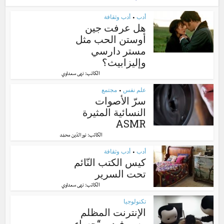
أدب
أدب وثقافة
•
هل عرفت جين
أوستن الحب مثل
مستر دارسي
وإليزابيث؟
الكاتب:
نهى سعداوي
علم نفس
مجتمع
•
سرّ الأصوات
النسائية المثيرة
ASMR
الكاتب:
نور الدّين محمّد
أدب
أدب وثقافة
•
كيس الكتب النّائم
تحت السرير
الكاتب:
نهى سعداوي
تكنولوجيا
الإنترنت المظلم
وسر فيديو “حساء