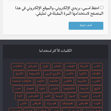
احفظ اسمي، بريدي الإلكتروني، والموقع الإلكتروني في هذا
المتصفح لاستخدامها المرة المقبلة في تعليقي.
الكلمات الأكثر استخداما
أدب
أمريكا
إرهاب
إسلام
إيران
اسرائيل
اكتئاب
الإسلام
الثورة
الحب
الربيع العربي
السعودية
العراق
العرب
العربية
القدس
النكبة
الهند
الولايات المتحدة
تاريخ
ترجمة
تكنولوجيا
تونس
ثورة
جوجل
حب
حرب
روسيا
سوريا
سينما
شعر
علم نفس
غزة
فرنسا
فلسطين
فوتوغرافيا
فيسبوك
قرطاس
لاجئ