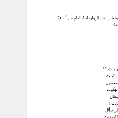
عاني نحن الزوار طيلة العام من ألسنة
جدك.
جولييت.**
ت البيت
 معسول
.بكيت
بطال
نيت !
ى بطّال
ا اتجنيت