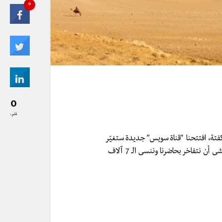
0
0
نشر..
فتة، افتتحنا “قناة سويس” جديدة ستغيّر
التاريخ واستصلحنا مليون فدان وبنينا مليون وحدة سكنية. أخشى أن نتفاخر بحاضرنا وننسى الـ 7 آلاف