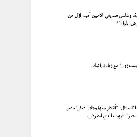
 وتناسى صديقي الأمين أنّهم أوّل من
ض اللّواء”*
بيب زون” مع زيادة راتبك.
اك، قال: “أشطر منها وجابوا صفر! مصر
ن مصر”. فبهت الذي اعترض.