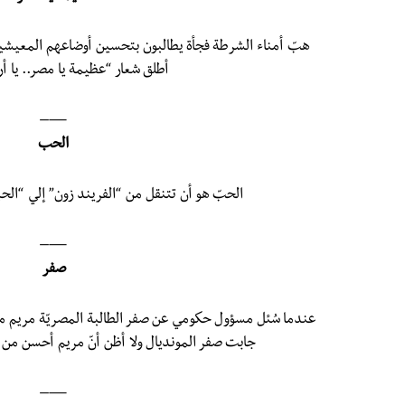
هبّ أمناء الشرطة فجأة يطالبون بتحسين أوضاعهم المعيشية.
أطلق شعار “عظيمة يا مصر.. يا أر
—–
الحب
الحبّ هو أن تتنقل من “الفريند زون” إلي “الح
—–
صفر
عندما سُئل مسؤول حكومي عن صفر الطالبة المصريّة مريم مل
جابت صفر المونديال ولا أظن أنّ مريم أحسن م
—–