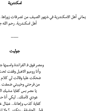
اسكندرية
يعاني أهل الاسكندرية في شهور الصيف من تصرفات زوراها. ون
أهل اسكندرية. رحم الله 
—–
جوليت
ومصر فوق فـ الفراندة واسمها 
وأنا روميو الاهبل وقفت تح
ضحكت عليا وقالت لي كلام
من فرحتي وخيبتي ضعفت .
يا مصر بس كفايا مشيك ال
عودي لأصلك.. ليكي أنا ح
كفاية كذب وإهانة.. عمّال عل
قولي الحقيقة ..بتكدبي؟ ولا ان