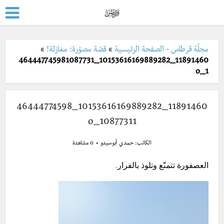
مجلّة قرطاس - الصفحة الرئيسية
»
قصّة مصوّرة: مغازلة!
»
11891460_10153616169889282_464447745981087731
1_o
11891460_10153616169889282_46444774598
10877311_o
الكاتب:
حمدي أبو سيدو
0 مشاهدة
العصفورة تتمنّع وتلوذ بالفرار.