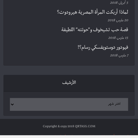
5 أبريل، 2018
لماذا أربكت المرأة المصرية هيرودوت؟
20 مارس، 2018
قصة حب تشيخوف و”حوتته” اللطيفة
15 مارس، 2018
فيودور دوستويفسكي رسام؟!
7 مارس، 2018
الأرشيف
Copyright & copy 2018 QRTASS.COM
الرئيسية
أدب وثقافة
سياسة ومجتمع
علوم وتكنولوجيا
شخصيات
مراجعات
ترجمات