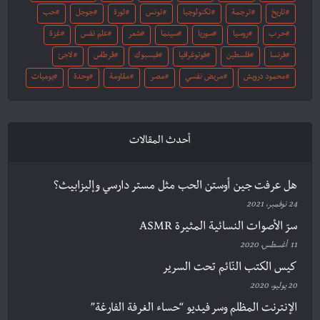
تاريخ
ترجمة
تكنولوجيا
تونس
ثورة
جوجل
حب
حرب
روسيا
سوريا
سينما
شعر
علم نفس
غزة
فرنسا
فلسطين
فوتوغرافيا
فيسبوك
قرطاس
لاجئ
محمود درويش
مريض نفسي
مصر
مقاومة
وحدة
يوميات
أحدث المقالات
هل عرفت جين أوستن الحب مثل مستر دارسي وإليزابيث؟
24 نوفمبر، 2021
سرّ الأصوات النسائية المثيرة ASMR
11 أغسطس، 2020
كيس الكتب النّائم تحت السرير
20 يوليو، 2020
الإنترنت المظلم وسر فيديو “حساء الغرفة الفارغة”