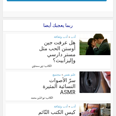
ربما يعجبك أيضا
أدب
أدب وثقافة
•
هل عرفت جين
أوستن الحب مثل
مستر دارسي
وإليزابيث؟
الكاتب:
نهى سعداوي
علم نفس
مجتمع
•
سرّ الأصوات
النسائية المثيرة
ASMR
الكاتب:
نور الدّين محمّد
أدب
أدب وثقافة
•
كيس الكتب النّائم