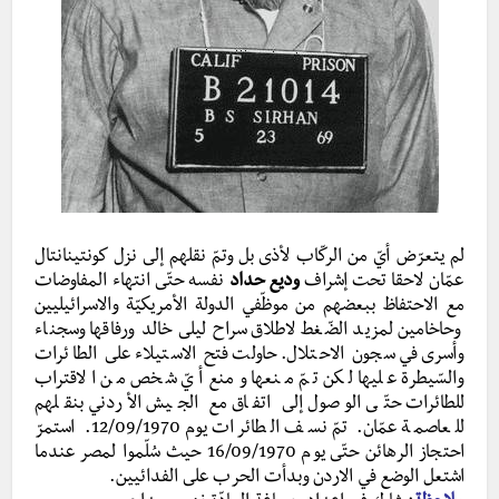
لم يتعرّض أيّ من الركّاب لأذى بل وتمّ نقلهم إلى نزل كونتينانتال
عمّان لاحقا تحت إشراف
وديع حداد
نفسه حتّى انتهاء المفاوضات
مع الاحتفاظ ببعضهم من موظّفي الدولة الأمريكيّة والاسرائيليين
وحاخامين لمزيد الضّغط لاطلاق سراح ليلى خالد ورفاقها وسجناء
وأسرى في سجون الاحتلال. حاولت فتح الاستيلاء على الطائرات
والسّيطرة عليها لكن تمّ منعها ومنع أيّ شخص من الاقتراب
للطائرات حتّى الوصول إلى اتفاق مع الجيش الأردني بنقلهم
للعاصمة عمّان. تمّ نسف الطائرات يوم 12/09/1970. استمرّ
احتجاز الرهائن حتّى يوم 16/09/1970 حيث سُلّموا لمصر عندما
اشتعل الوضع في الاردن وبدأت الحرب على الفدائيين.