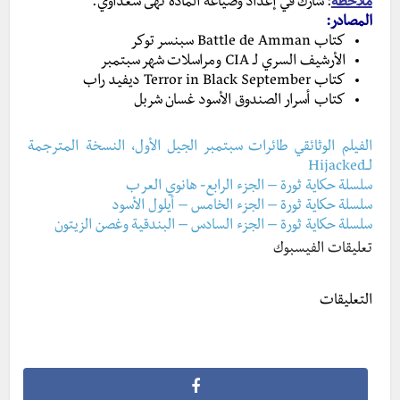
ملاحظة
: شارك في إعداد وصياغة المادّة نهى سعداوي.
المصادر:
كتاب Battle de Amman سبنسر توكر
الأرشيف السري لـ CIA ومراسلات شهر سبتمبر
كتاب Terror in Black September ديفيد راب
كتاب أسرار الصندوق الأسود غسان شربل
الفيلم الوثائقي طائرات سبتمبر الجيل الأول، النسخة المترجمة
لــHijacked
سلسلة حكاية ثورة – الجزء الرابع- هانوي العرب
سلسلة حكاية ثورة – الجزء الخامس – أيلول الأسود
سلسلة حكاية ثورة – الجزء السادس – البندقية وغصن الزيتون
تعليقات الفيسبوك
التعليقات