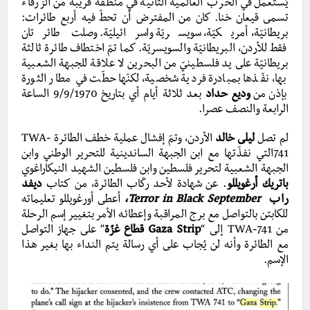
يُستعمل في الحرب العالمية الثانية في منطقة قريبة من الزرقاء
تسمى قيعان خنا. كان من المفترض أن تحطّ فيه أربع طائرات:
بريطانيّة، أمريكيّة، سويسريّة واسرائيليّة. وصلت طائرتان
فقط للأردن، البريطانيّة والسويسريّة. كما تمّ اختطاف طائرة ثالثة
بريطانيّة على يد فلسطينيّ من البحرين لا علاقة للجبهة الشعبية
بها، نفّذها بمبادرة فردية شخصية، لكنّها حطّت في مطار الثورة
بإذن من
وديع حداد
بعد ثلاثة أيام أي بتاريخ 9/9/1970 الساعة
الرابعة والنصف عصرا.
لم تصل
ليلى خالد
الأردن، وتمّ إفشال عملية خطف الطائرة TWA-
741التي نفذّتها مع ابن الجبهة الساندينية للتحرير الوطني وابن
الجبهة الشعبية لتحرير فلسطين وابن فلسطين الشهيد النيكاراغوي
باتريك أرغويللو
. عن شهادة لأحد ركّاب الطائرة، من كتاب
ديفد
راب
Terror in Black September،
أعطى أورغويللو تعليماته
للكابتن بالتواصل مع برج المراقبة وإعطائه الأمر بتغيير إسم الرحلة
من TWA-741 إلى “
Gaza Strip قطاع غزّة
” على جهاز التواصل
مع الطائرة وأنه لن يُجاب على أي رسالة يتم النداء بها بغير هذا
الإسم.