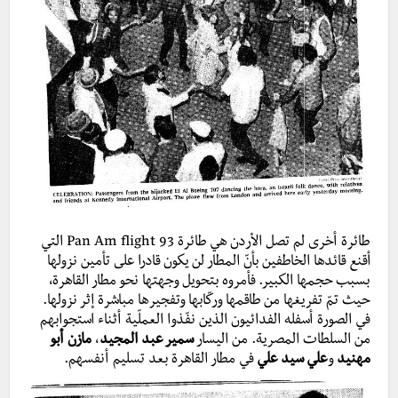
طائرة أخرى لم تصل الأردن هي طائرة Pan Am flight 93 التي
أقنع قائدها الخاطفين بأنّ المطار لن يكون قادرا على تأمين نزولها
بسبب حجمها الكبير. فأمروه بتحويل وجهتها نحو مطار القاهرة،
حيث تمّ تفريغها من طاقمها وركّابها وتفجيرها مباشرة إثر نزولها.
في الصورة أسفله الفدائيون الذين نفّذوا العملّية أثناء استجوابهم
من السلطات المصرية. من اليسار
سمير عبد المجيد
،
مازن أبو
مهنيد
و
علي سيد علي
في مطار القاهرة بعد تسليم أنفسهم.