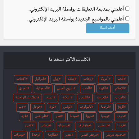
أعلمني بمتابعة التعليقات بواسطة البريد الإلكتروني.
أعلمني بالمواضيع الجديدة بواسطة البريد الإلكتروني.
الكلمات الأكثر استخداما
أدب
أمريكا
إرهاب
إسلام
إيران
اسرائيل
اكتئاب
الإسلام
الثورة
الحب
الربيع العربي
السعودية
العراق
العرب
العربية
القدس
النكبة
الهند
الولايات المتحدة
تاريخ
ترجمة
تكنولوجيا
تونس
ثورة
جوجل
حب
حرب
روسيا
سوريا
سينما
شعر
علم نفس
غزة
فرنسا
فلسطين
فوتوغرافيا
فيسبوك
قرطاس
لاجئ
محمود درويش
مريض نفسي
مصر
مقاومة
وحدة
يوميات