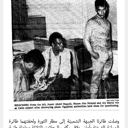
وصلت طائرتا الجبهة الشعبيّة إلى مطار الثورة ولحقتهما طائرة