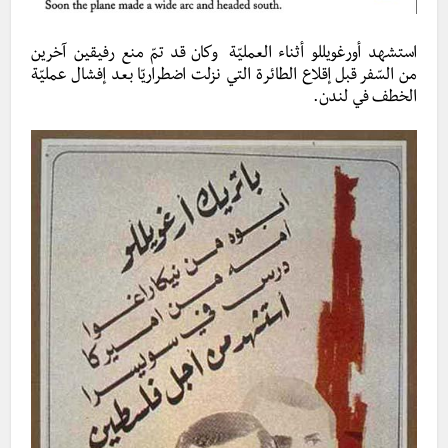
استشهد أورغويللو أثناء العمليّة وكان قد تمّ منع رفيقين آخرين
من السّفر قبل إقلاع الطائرة التي نزلت اضطراريّا بعد إفشال عمليّة
الخطف في لندن.