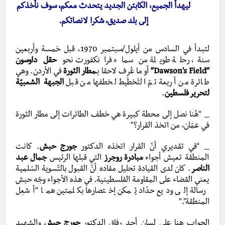
ليهدأ الجميع، الكابتن الجديد يتحدث معكم، سوف نأخذكم
إلى بلد صديق، شكرا لانصاتكم.
لتبدأ في السادس من أيلول/سبتمبر 1970، قبل خمسة وأربعين
سنة، رحلة طويلة من سماء فرانكفورت نحو
حقل داوسون
“Dawson’s Field”
أو ما عُرِف لاحقا بـ
مطار الثورة
في الأردن. وهي
طائرة من أربعة تمّ التّخطيط لخطفها من قبل
الجبهة الشعبيّة
لتحرير فلسطين
.
_ “هُنا نصل إلى محطة كبيرة هي خطف الطائرات إلى مطار الثورة
في عمّان، من اتخذ القرار؟”
_ “في تقديري أنّ القرار اتخذه الدكتور
جورج حبش
. كانت
المنطقة تعيش أجواء
مبادرة روجرز
التي قبلها الرئيس
جمال عبد
الناصر
. كان لدى القيادة تحليل مفاده أنّ القبول بالتّسوية السّلمية
يعني القضاء على المقاومة الفلسطينية. في هذه الأجواء وجّه حبش
رسالة إلى وديع حدّاد يُمكن إختصارها بكلمتين هما “أشعِل
المنطقة”.”
الجواب هنا على لسان أحد رفاق الدكتور
جورج حبش
والشهيد