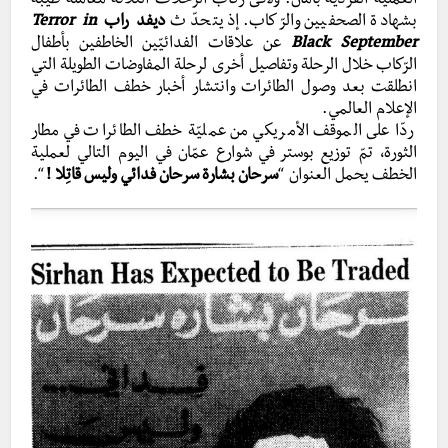
العمليّة الفرديّة بأمان. ولاقى ركّاب الرحلات الثلاثة معاملة طيّبة
بشهادة الصحفيين والرّكاب. إذ يتحدّث
ديفد راب
Terror in
September
Black
عن علاقات الفدائيّين الخاطفين بأطفال
الرّكاب خلال الرحلة وتفاصيل أخرى لرحلة المفاوضات الطويلة التي
انطلقت بعد وصول الطائرات وانتشار أخبار خطف الطائرات في
الإعلام العالمي.
ردّا على الموقف الأمريكي من عمليّة خطف الطائرات في مطار
الثورة، تمّ توزيع بوستر في شوارع عمّان في اليوم التالي لعملية
الخطف يحمل العنوان “
سرحان بشارة سرحان فدائي وليس قاتِلا !
“.