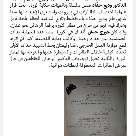
الدكتور
وديع حدّاد
ضمن سلسلة وثائقيّات حكاية ثورة. اتُّخذ قرار
عملية اختطاف الطائرات في بيروت واستغرق الإعداد لها ستة
أشهر. قام وديع حدّاد بالتخطيط وتابع التنفيذ لحظة بلحظة بل
وشارك فيه، فهو من خرج من مطار الثّورة برفقة الرّهائن نحو عمّان.
وقد كان
جورج حبش
آنذاك في كوريا. منذ هذه العملية بدأت
الحساسية بين حداد وحبش وكانت بداية القطيعة، كما تمّ إثرها
قطع موازنة العمل الخارجي. هُنا وثيقتان بخط الشهيد حدّاد، الأولى
تُحدّد كيفية خطف الطائرات والسّيطرة عليها والتوجه بها لمطار
الثورة، والثّانية تحمل توجيهات الدكتور أبو هاني للخاطفين في حال
تعرّض الطائرات المخطوفة لمطبّات هوائية.