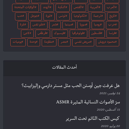
العرب
العربية
القدس
النكبة
الهند
الولايات المتحدة
تاريخ
ترجمة
تكنولوجيا
تونس
ثورة
جوجل
حب
حرب
روسيا
سوريا
سينما
شعر
علم نفس
غزة
فرنسا
فلسطين
فوتوغرافيا
فيسبوك
قرطاس
لاجئ
محمود درويش
مريض نفسي
مصر
مقاومة
وحدة
يوميات
أحدث المقالات
هل عرفت جين أوستن الحب مثل مستر دارسي وإليزابيث؟
24 نوفمبر، 2021
سرّ الأصوات النسائية المثيرة ASMR
11 أغسطس، 2020
كيس الكتب النّائم تحت السرير
20 يوليو، 2020