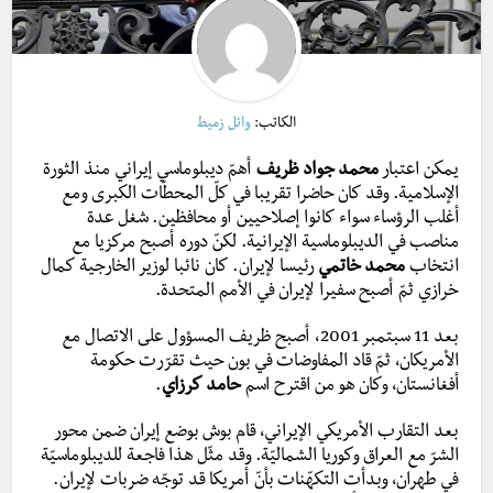
الكاتب:
وائل زميط
يمكن اعتبار
محمد جواد ظريف
أهمّ ديبلوماسي إيراني منذ الثورة
الإسلامية. وقد كان حاضرا تقريبا في كلّ المحطّات الكبرى ومع
أغلب الرؤساء سواء كانوا إصلاحيين أو محافظين. شغل عدة
مناصب في الديبلوماسية الإيرانية. لكنّ دوره أصبح مركزيا مع
انتخاب
محمد خاتمي
رئيسا لإيران. كان نائبا لوزير الخارجية كمال
خرازي ثمّ أصبح سفيرا لإيران في الأمم المتحدة.
بعد 11 سبتمبر 2001، أصبح ظريف المسؤول على الاتصال مع
الأمريكان، ثمّ قاد المفاوضات في
بون حيث تقرّرت حكومة
أفغانستان، وكان هو من اقترح اسم
حامد كرزاي
.
بعد التقارب الأمريكي الإيراني، قام بوش بوضع إيران ضمن محور
الشرّ مع العراق وكوريا الشماليّة. وقد مثّل هذا فاجعة للديبلوماسيّة
في طهران، وبدأت التكهّنات بأنّ أمريكا قد توجّه ضربات لإيران.