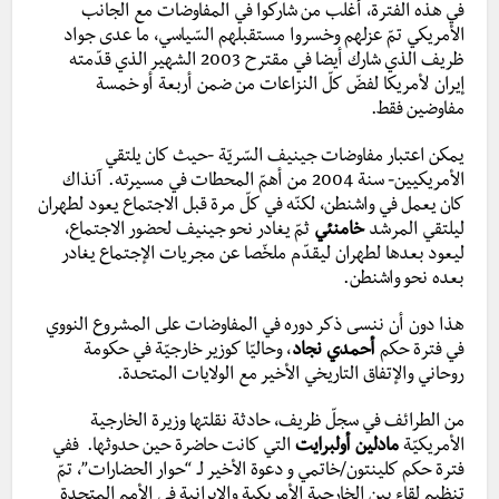
في هذه الفترة، أغلب من شاركوا في المفاوضات مع الجانب
الأمريكي تمّ عزلهم وخسروا مستقبلهم السّياسي، ما عدى جواد
ظريف الذي شارك أيضا في مقترح 2003 الشهير الذي قدّمته
إيران لأمريكا لفضّ كلّ النزاعات من ضمن أربعة أو خمسة
مفاوضين فقط.
يمكن اعتبار مفاوضات جينيف السّريّة -حيث كان يلتقي
الأمريكيين- سنة 2004 من أهمّ المحطات في مسيرته. آنذاك
كان يعمل في واشنطن، لكنّه في كلّ مرة قبل الاجتماع يعود لطهران
ليلتقي المرشد
خامنئي
ثمّ يغادر نحو جينيف لحضور الاجتماع،
ليعود بعدها لطهران ليقدّم ملخّصا عن مجريات الإجتماع يغادر
بعده نحو واشنطن.
هذا دون أن ننسى ذكر دوره في المفاوضات على المشروع النووي
في فترة حكم
أحمدي نجاد
، وحاليّا كوزير خارجيّة في حكومة
روحاني والإتفاق التاريخي الأخير مع الولايات المتحدة.
من الطرائف في سجلّ ظريف، حادثة نقلتها وزيرة الخارجية
الأمريكيّة
مادلين أولبرايت
التي كانت حاضرة حين حدوثها. ففي
فترة حكم كلينتون/خاتمي و دعوة الأخير لـ “حوار الحضارات”، تمّ
تنظيم لقاء بين الخارجية الأمريكية والإيرانية في الأمم المتحدة