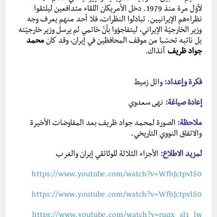
لأوّل مرة منذ 1979. دخل الأمريكان اللقاء متدافعين ليلتقوا
نظراءهم الإيرانيين. تبادلوا النظرات، فلا أحد منهم يعرف وجه
وزير الخارجيّة الإيراني، ليتفاجؤوا بأنّ خاتمي لم يرسل وزير خارجيّته
بل نائبه تحسّبا من موقف المحافظين في إيران، وقد كان
محمد
جواد ظريف
آنذاك.
فكرة وإعداد:
وائل زميط
إعادة صياغة:
نهى سعدوي
ملاحظة:
الصورة لمحمد جواد ظريف بعد المفاوضات الأخيرة
والاتفاق النووي التاريخي.
لمزيد الاطلاع:
الأجزاء الثلاثة للوثائقي إيران والغرب
https://www.youtube.com/watch?v=WfbJctpvlS0
https://www.youtube.com/watch?v=WfbJctpvlS0
https://www.youtube.com/watch?v=ruqx_sl1_lw