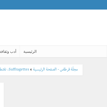
الرئيسية
أدب وثقافة
مجلّة قرطاس - الصفحة الرئيسية
»
Suffragettes، ناشطات حقّ الانتخاب ولعبة القط والفأر