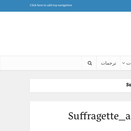
Click here to add top navigation
ت
ترجمات
Su
Suffragette_