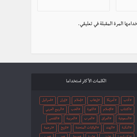
دامها المرة المقبلة في تعليقي.
الكلمات الأكثر استخداما
أدب
أمريكا
إرهاب
إسلام
إيران
اسرائيل
اكتئاب
الإسلام
الثورة
الحب
الربيع العربي
السعودية
العراق
العرب
العربية
القدس
النكبة
الهند
الولايات المتحدة
تاريخ
ترجمة