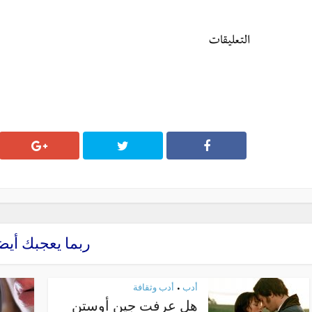
التعليقات
ربما يعجبك أيض
أدب
أدب وثقافة
•
هل عرفت جين أوستن