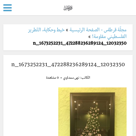
مجلّة قرطاس - الصفحة الرئيسية
»
خيط وحكاية، التّطريز
الفلسطيني مقاومة!
»
12032350_472288236289124_1673252231_n
12032350_472288236289124_1673252231_n
الكاتب:
نهى سعداوي
0 مشاهدة