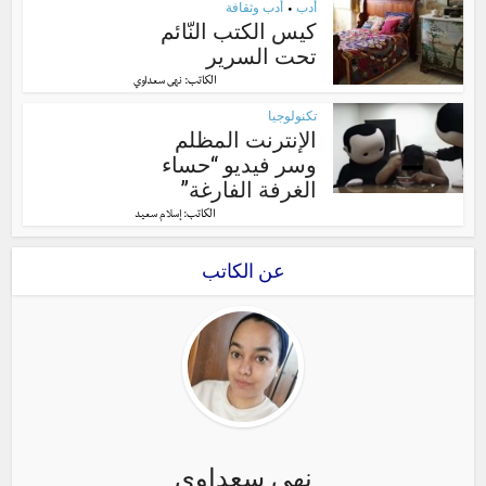
أدب
أدب وثقافة
•
كيس الكتب النّائم
تحت السرير
الكاتب:
نهى سعداوي
تكنولوجيا
الإنترنت المظلم
وسر فيديو “حساء
الغرفة الفارغة”
الكاتب:
إسلام سعيد
عن الكاتب
نهى سعداوي