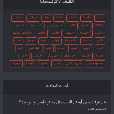
الكلمات الأكثر استخداما
أدب
أمريكا
إرهاب
إسلام
إيران
اسرائيل
اكتئاب
الإسلام
الثورة
الحب
الربيع العربي
السعودية
العراق
العرب
العربية
القدس
النكبة
الهند
الولايات المتحدة
تاريخ
ترجمة
تكنولوجيا
تونس
ثورة
جوجل
حب
حرب
روسيا
سوريا
سينما
شعر
علم نفس
غزة
فرنسا
فلسطين
فوتوغرافيا
فيسبوك
قرطاس
لاجئ
محمود درويش
مريض نفسي
مصر
مقاومة
وحدة
يوميات
أحدث المقالات
هل عرفت جين أوستن الحب مثل مستر دارسي وإليزابيث؟
24 نوفمبر، 2021