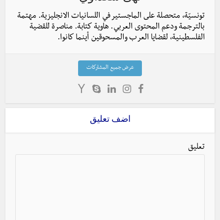
تونسيّة، متحصلة على الماجستير في اللسانيات الانجليزية. مهتمة
بالترجمة ودعم المحتوى العربي. هاوية كتابة. مناصرة للقضية
الفلسطينية، لقضايا العرب والمسحوقين أينما كانوا.
عرض جميع المشاركات
اضف تعليق
تعليق