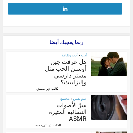
ربما يعجبك أيضا
أدب
أدب وثقافة
•
هل عرفت جين
أوستن الحب مثل
مستر دارسي
وإليزابيث؟
الكاتب:
نهى سعداوي
علم نفس
مجتمع
•
سرّ الأصوات
النسائية المثيرة
ASMR
الكاتب:
نور الدّين محمّد