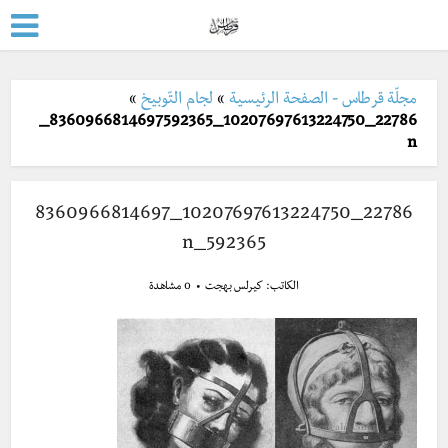
مجلّة قرطاس - الصفحة الرئيسية
»
لجام التّوبيخ
»
22786_10207697613224750_8360966814697592365_
n
22786_10207697613224750_8360966814697
592365_n
الكاتب:
كيرلس بهجت
0 مشاهدة