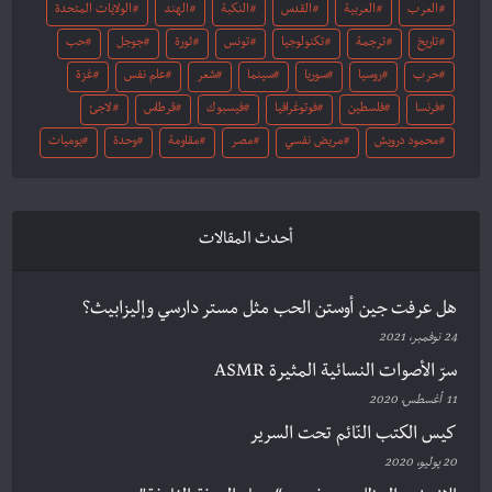
العرب
العربية
القدس
النكبة
الهند
الولايات المتحدة
تاريخ
ترجمة
تكنولوجيا
تونس
ثورة
جوجل
حب
حرب
روسيا
سوريا
سينما
شعر
علم نفس
غزة
فرنسا
فلسطين
فوتوغرافيا
فيسبوك
قرطاس
لاجئ
محمود درويش
مريض نفسي
مصر
مقاومة
وحدة
يوميات
أحدث المقالات
هل عرفت جين أوستن الحب مثل مستر دارسي وإليزابيث؟
24 نوفمبر، 2021
سرّ الأصوات النسائية المثيرة ASMR
11 أغسطس، 2020
كيس الكتب النّائم تحت السرير
20 يوليو، 2020