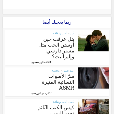
ربما يعجبك أيضا
أدب
أدب وثقافة
•
هل عرفت جين
أوستن الحب مثل
مستر دارسي
وإليزابيث؟
الكاتب:
نهى سعداوي
علم نفس
مجتمع
•
سرّ الأصوات
النسائية المثيرة
ASMR
الكاتب:
نور الدّين محمّد
أدب
أدب وثقافة
•
كيس الكتب النّائم
تحت السرير