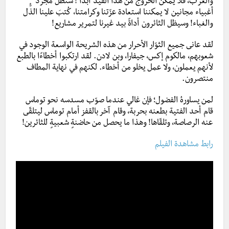
والغرب، فلا يمكن الخروج من هذا القيد أبدًا ! سنظل مجرد
أغبياء مجانين لا يمكننا استعادة عزّتنا وكرامتنا، كُتبَ علينا الذُّل
والغباء! وسيظل الثائرون أداةً بيد غيرنا لتمرير مشاريع!
لقد عانى جميع الثوّار الأحرار من هذه الشريحة الواسعة الوجود في
شعوبهم، مالكوم إكس، جيفارا، وبن لادن. لقد ارتكبوا أخطاءًا بالطبع
لأنهم يعملون، ولا عمل يخلو من أخطاء. لكنهم في نهاية المطاف
منتصرون.
لمن يساورهُ الفضول؛ فإن غالي عندما صوّب مسدسه نحو توماس
قام أحد الفتية بطعنه بحربة، وقام آخر بالقفز أمام توماس ليتلقّى
عنه الرصاصة، وتلقّاها! وهذا ما يحصل من حاضنةٍ شعبيةٍ للثائرين!
رابط مشاهدة الفيلم