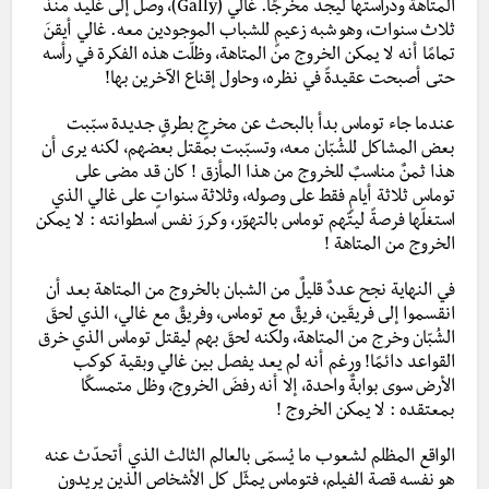
المتاهة ودراستها ليجد مخرجًا. غالي (Gally)، وصلَ إلى غليد منذ
ثلاث سنوات، وهو شبه زعيمٍ للشباب الموجودين معه. غالي أيقنَ
تمامًا أنه لا يمكن الخروج من المتاهة، وظلّت هذه الفكرة في رأسه
حتى أصبحت عقيدةً في نظره، وحاول إقناع الآخرين بها!
عندما جاء توماس بدأ بالبحث عن مخرجٍ بطرقٍ جديدة سبّبت
بعض المشاكل للشُبّان معه، وتسبّبت بمقتل بعضهم، لكنه يرى أن
هذا ثمنٌ مناسبٌ للخروج من هذا المأزق ! كان قد مضى على
توماس ثلاثة أيامٍ فقط على وصوله، وثلاثة سنواتٍ على غالي الذي
استغلّها فرصةً ليتّهم توماس بالتهوّر، وكررَ نفس اسطوانته : لا يمكن
الخروج من المتاهة !
في النهاية نجح عددٌ قليلٌ من الشبان بالخروج من المتاهة بعد أن
انقسموا إلى فريقَين، فريقٌ مع توماس، وفريقٌ مع غالي، الذي لحقَ
الشُبّان وخرج من المتاهة، ولكنه لحقَ بهم ليقتل توماس الذي خرق
القواعد دائمًا! ورغم أنه لم يعد يفصل بين غالي وبقية كوكب
الأرض سوى بوابةٌ واحدة، إلا أنه رفضَ الخروج، وظل متمسكًا
بمعتقده : لا يمكن الخروج !
الواقع المظلم لشعوب ما يُسمّى بالعالم الثالث الذي أتحدّث عنه
هو نفسه قصة الفيلم، فتوماس يمثّل كل الأشخاص الذين يريدون