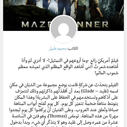
الكاتب:
محمود طبيل
فيلمٌ أمريكيٌ رائع -وما أروعهم في التمثيل!- لا أدري لمَ وأنا
أشاهده شعرتُ أنني أشاهد الواقع المظلم الذي تعيشه معظم
شعوب العالم!
الفيلم يتحدّث عن شركةٍ قامت بوضع مجموعة من الشبّان في مكانٍ
اسمه (غليد – Glade) بعد أن أفقَدَتْهم ذاكرتهم وذلك لتتعرّف
على أذكاهم وتستخدمهم في الحفاظ على البشرية! وهذا المكان
يتوسّط متاهةً ضخمةً تتغيّر كل يوم. كل يومٍ تُفتَح أبواب المتاهة
صباحًا وتُغلق عند الغروب. وعلى الفتيان أن يركضوا كل يومٍ ليجدوا
مهربًا من هذه المتاهة. توماس (Thomas)، وهو فتىً في السادسة
عشرةَ من عمره وصل إلى غليد وهو لا يتذكّر أي شيء. وبدأ بدخول