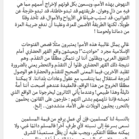
النهوض بهذه الأمم، ويسعون بكل قوتهم لإخراج أممهم مما هي
فيهِ من ذلٍ وهوان. طريقتهم قد تبدو خاطئة، قد تبدو خارجةً عن
القوانين، قد تسبّب ضياعًا في الأرواح والأموال، قد تأخذ وقتًا
طويلًا، لكنها الطريقةُ الأضمن للعزة، وعلينا أن ندفع ضريبة العزة
من دمائنا ولحومنا !
غالي يمثّل غالبية هذه الأمم! يعتبرون مثلًا قصص الفتوحات
الإسلامية مجرد “حواديت”! ويعيشون واقع القهر الحضاري أمام
التفوّق الغربي، ويظنّون أننا لن نتمكّن مطلقًا من التقدّم. وهم
نتيجة ذلك القهر الحضاري ظنّوا أن التقدّم والتحضّر يعني بالضرورة
تقليد الآخرين، فيما المعنى الصحيح للتقدّم والحضارة هو الوصول
لدرجة استقلالٍ بما يتناسب مع عقول وعادات بلداننا. لا يمكننا
مطلقًا الخروج من هذا الواقع، فالعقيدة عندهم أصبحت أننا أمةٌ
ذليلةٌ وهذا طبيعي! وعندما يأتي الثائرون ليخرجونا من الواقع الذي
نعيشه فإننا نتّهمهم بشتى التهم : خارجون على القانون، يحلمون
بالتحرر، يجلبون الويلات على الأمة، متشددون.. إلــخ.
بالنسبة لنا كمسلمين، فإن أي عملٍ يرفع من قيمة المسلمين
نسعى بسرعةٍ إلى نسبته لأي طرفٍ آخر! فالمسلم دائمًا غبي، ولا
يمكنه مطلقًا التفكير، ويجب عليه أن يظلّ مستعبدًا للشرق