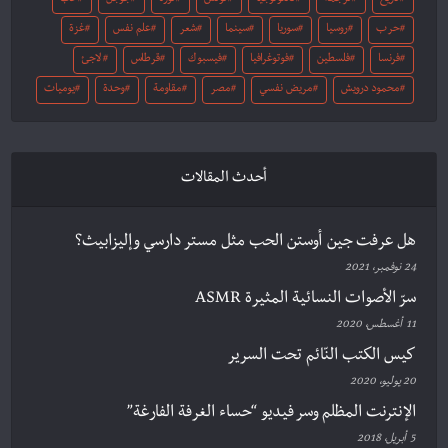
حرب
روسيا
سوريا
سينما
شعر
علم نفس
غزة
فرنسا
فلسطين
فوتوغرافيا
فيسبوك
قرطاس
لاجئ
محمود درويش
مريض نفسي
مصر
مقاومة
وحدة
يوميات
أحدث المقالات
هل عرفت جين أوستن الحب مثل مستر دارسي وإليزابيث؟
24 نوفمبر، 2021
سرّ الأصوات النسائية المثيرة ASMR
11 أغسطس، 2020
كيس الكتب النّائم تحت السرير
20 يوليو، 2020
الإنترنت المظلم وسر فيديو “حساء الغرفة الفارغة”
5 أبريل، 2018