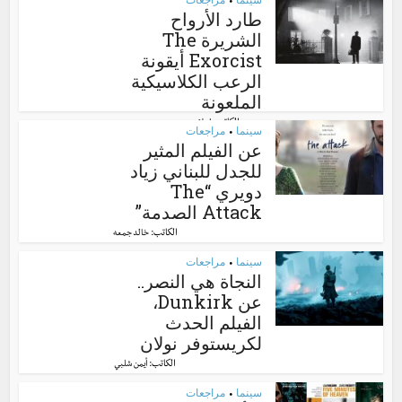
•
طارد الأرواح
الشريرة The
Exorcist أيقونة
الرعب الكلاسيكية
الملعونة
الكاتب:
إسلام سعيد
سينما
مراجعات
•
عن الفيلم المثير
للجدل للبناني زياد
دويري “The
Attack الصدمة”
الكاتب:
خالد جمعه
سينما
مراجعات
•
النجاة هي النصر..
عن Dunkirk،
الفيلم الحدث
لكريستوفر نولان
الكاتب:
أيمن شلبي
سينما
مراجعات
•