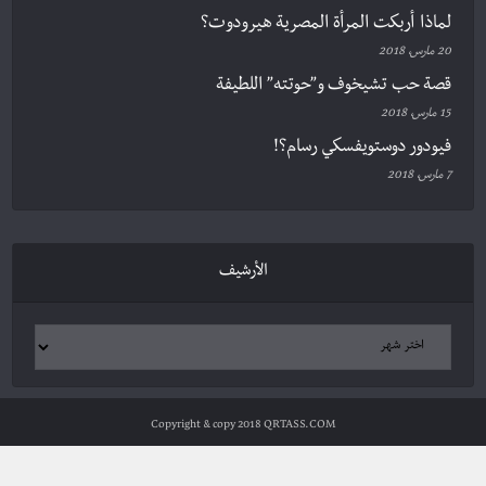
لماذا أربكت المرأة المصرية هيرودوت؟
20 مارس، 2018
قصة حب تشيخوف و”حوتته” اللطيفة
15 مارس، 2018
فيودور دوستويفسكي رسام؟!
7 مارس، 2018
الأرشيف
Copyright & copy 2018 QRTASS.COM
الرئيسية
أدب وثقافة
سياسة ومجتمع
علوم وتكنولوجيا
شخصيات
مراجعات
ترجمات