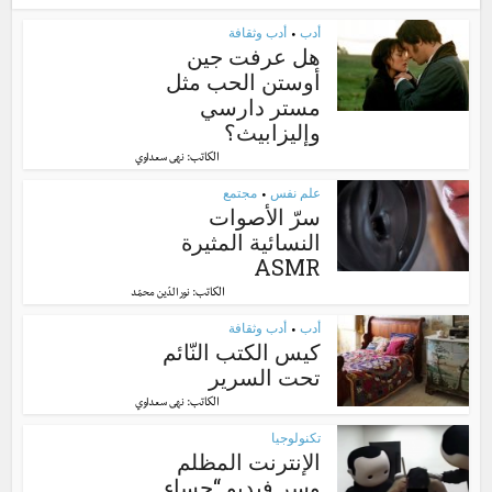
أدب
أدب وثقافة
•
هل عرفت جين
أوستن الحب مثل
مستر دارسي
وإليزابيث؟
الكاتب:
نهى سعداوي
علم نفس
مجتمع
•
سرّ الأصوات
النسائية المثيرة
ASMR
الكاتب:
نور الدّين محمّد
أدب
أدب وثقافة
•
كيس الكتب النّائم
تحت السرير
الكاتب:
نهى سعداوي
تكنولوجيا
الإنترنت المظلم
وسر فيديو “حساء