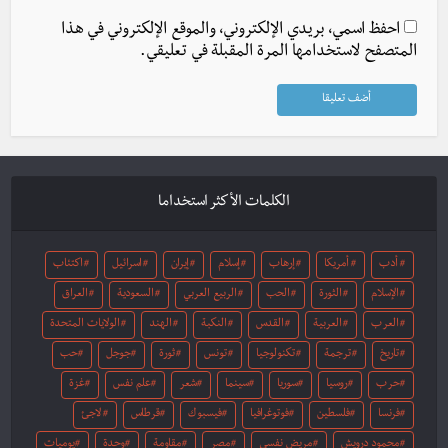
احفظ اسمي، بريدي الإلكتروني، والموقع الإلكتروني في هذا
المتصفح لاستخدامها المرة المقبلة في تعليقي.
الكلمات الأكثر استخداما
أدب
أمريكا
إرهاب
إسلام
إيران
اسرائيل
اكتئاب
الإسلام
الثورة
الحب
الربيع العربي
السعودية
العراق
العرب
العربية
القدس
النكبة
الهند
الولايات المتحدة
تاريخ
ترجمة
تكنولوجيا
تونس
ثورة
جوجل
حب
حرب
روسيا
سوريا
سينما
شعر
علم نفس
غزة
فرنسا
فلسطين
فوتوغرافيا
فيسبوك
قرطاس
لاجئ
محمود درويش
مريض نفسي
مصر
مقاومة
وحدة
يوميات