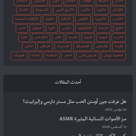
أدب
أمريكا
إرهاب
إسلام
إيران
اسرائيل
اكتئاب
الإسلام
الثورة
الحب
الربيع العربي
السعودية
العراق
العرب
العربية
القدس
النكبة
الهند
الولايات المتحدة
تاريخ
ترجمة
تكنولوجيا
تونس
ثورة
جوجل
حب
حرب
روسيا
سوريا
سينما
شعر
علم نفس
غزة
فرنسا
فلسطين
فوتوغرافيا
فيسبوك
قرطاس
لاجئ
محمود درويش
مريض نفسي
مصر
مقاومة
وحدة
يوميات
أحدث المقالات
هل عرفت جين أوستن الحب مثل مستر دارسي وإليزابيث؟
24 نوفمبر، 2021
سرّ الأصوات النسائية المثيرة ASMR
11 أغسطس، 2020