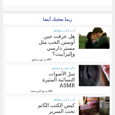
ربما يعجبك أيضا
أدب
أدب وثقافة
•
هل عرفت جين
أوستن الحب مثل
مستر دارسي
وإليزابيث؟
الكاتب:
نهى سعداوي
علم نفس
مجتمع
•
سرّ الأصوات
النسائية المثيرة
ASMR
الكاتب:
نور الدّين محمّد
أدب
أدب وثقافة
•
كيس الكتب النّائم
تحت السرير