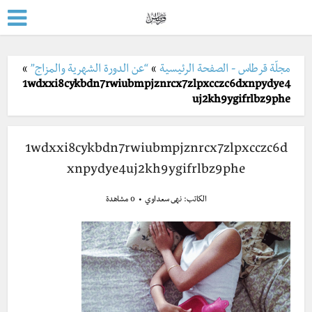
مجلّة قرطاس - الصفحة الرئيسية
»
“عن الدورة الشهرية والمزاج”
»
1wdxxi8cykbdn7rwiubmpjznrcx7zlpxcczc6dxnpydye4
uj2kh9ygifrlbz9phe
1wdxxi8cykbdn7rwiubmpjznrcx7zlpxcczc6d
xnpydye4uj2kh9ygifrlbz9phe
الكاتب:
نهى سعداوي
0 مشاهدة