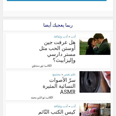
ربما يعجبك أيضا
أدب
أدب وثقافة
•
هل عرفت جين
أوستن الحب مثل
مستر دارسي
وإليزابيث؟
الكاتب:
نهى سعداوي
علم نفس
مجتمع
•
سرّ الأصوات
النسائية المثيرة
ASMR
الكاتب:
نور الدّين محمّد
أدب
أدب وثقافة
•
كيس الكتب النّائم