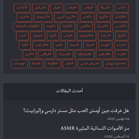
أدب
أمريكا
إرهاب
إسلام
إيران
اسرائيل
اكتئاب
الإسلام
الثورة
الحب
الربيع العربي
السعودية
العراق
العرب
العربية
القدس
النكبة
الهند
الولايات المتحدة
تاريخ
ترجمة
تكنولوجيا
تونس
ثورة
جوجل
حب
حرب
روسيا
سوريا
سينما
شعر
علم نفس
غزة
فرنسا
فلسطين
فوتوغرافيا
فيسبوك
قرطاس
لاجئ
محمود درويش
مريض نفسي
مصر
مقاومة
وحدة
يوميات
أحدث المقالات
هل عرفت جين أوستن الحب مثل مستر دارسي وإليزابيث؟
24 نوفمبر، 2021
سرّ الأصوات النسائية المثيرة ASMR
11 أغسطس، 2020