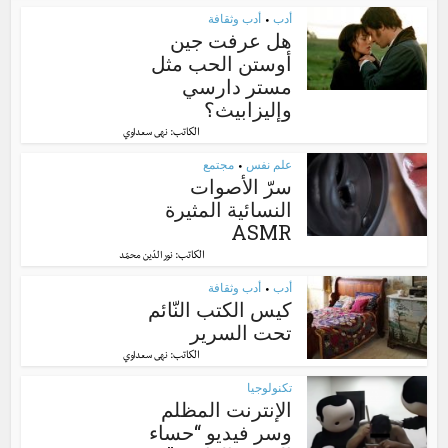
أدب
أدب وثقافة
•
هل عرفت جين
أوستن الحب مثل
مستر دارسي
وإليزابيث؟
الكاتب:
نهى سعداوي
علم نفس
مجتمع
•
سرّ الأصوات
النسائية المثيرة
ASMR
الكاتب:
نور الدّين محمّد
أدب
أدب وثقافة
•
كيس الكتب النّائم
تحت السرير
الكاتب:
نهى سعداوي
تكنولوجيا
الإنترنت المظلم
وسر فيديو “حساء