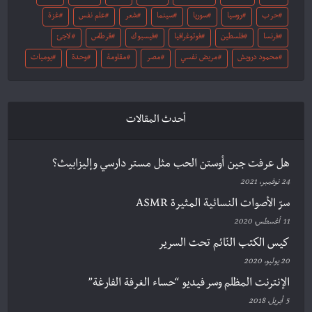
حرب
روسيا
سوريا
سينما
شعر
علم نفس
غزة
فرنسا
فلسطين
فوتوغرافيا
فيسبوك
قرطاس
لاجئ
محمود درويش
مريض نفسي
مصر
مقاومة
وحدة
يوميات
أحدث المقالات
هل عرفت جين أوستن الحب مثل مستر دارسي وإليزابيث؟
24 نوفمبر، 2021
سرّ الأصوات النسائية المثيرة ASMR
11 أغسطس، 2020
كيس الكتب النّائم تحت السرير
20 يوليو، 2020
الإنترنت المظلم وسر فيديو “حساء الغرفة الفارغة”
5 أبريل، 2018