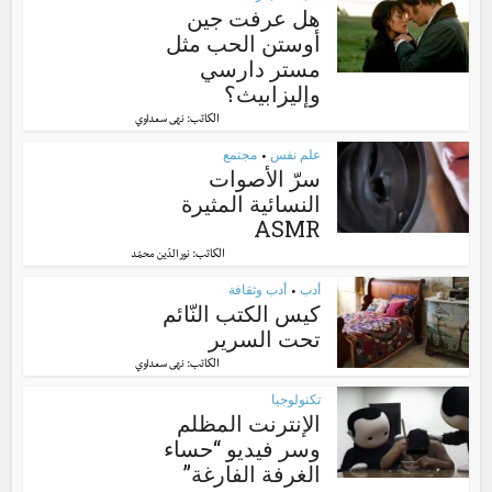
هل عرفت جين
أوستن الحب مثل
مستر دارسي
وإليزابيث؟
الكاتب:
نهى سعداوي
علم نفس
مجتمع
•
سرّ الأصوات
النسائية المثيرة
ASMR
الكاتب:
نور الدّين محمّد
أدب
أدب وثقافة
•
كيس الكتب النّائم
تحت السرير
الكاتب:
نهى سعداوي
تكنولوجيا
الإنترنت المظلم
وسر فيديو “حساء
الغرفة الفارغة”