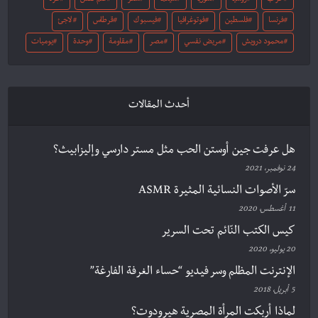
حرب
روسيا
سوريا
سينما
شعر
علم نفس
غزة
فرنسا
فلسطين
فوتوغرافيا
فيسبوك
قرطاس
لاجئ
محمود درويش
مريض نفسي
مصر
مقاومة
وحدة
يوميات
أحدث المقالات
هل عرفت جين أوستن الحب مثل مستر دارسي وإليزابيث؟
24 نوفمبر، 2021
سرّ الأصوات النسائية المثيرة ASMR
11 أغسطس، 2020
كيس الكتب النّائم تحت السرير
20 يوليو، 2020
الإنترنت المظلم وسر فيديو “حساء الغرفة الفارغة”
5 أبريل، 2018
لماذا أربكت المرأة المصرية هيرودوت؟