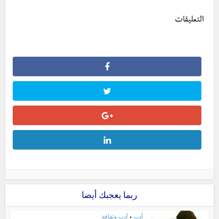
التعليقات
ربما يعجبك أيضا
أدب
أدب وثقافة
•