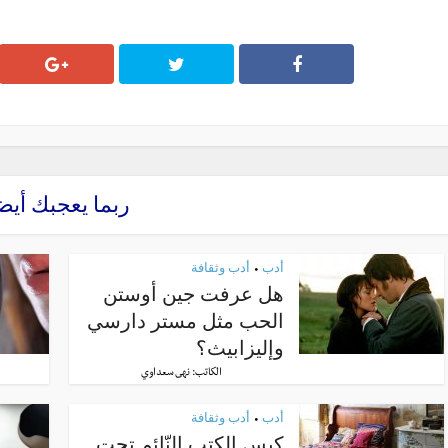
ربما يعجبك أيض
أدب
أدب وثقافة
•
هل عرفت جين أوستن
الحب مثل مستر دارسي
وإليزابيث؟
الكاتب:
نهى سعداوي
أدب
أدب وثقافة
•
كيس الكتب النّائم تحت