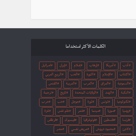
الكلمات الأكثر استخداما
أدب
أمريكا
إرهاب
إسلام
إيران
اسرائيل
اكتئاب
الإسلام
الثورة
الحب
الربيع العربي
السعودية
العراق
العرب
العربية
القدس
النكبة
الهند
الولايات المتحدة
تاريخ
ترجمة
تكنولوجيا
تونس
ثورة
جوجل
حب
حرب
روسيا
سوريا
سينما
شعر
علم نفس
غزة
فرنسا
فلسطين
فوتوغرافيا
فيسبوك
قرطاس
لاجئ
محمود درويش
مريض نفسي
مصر