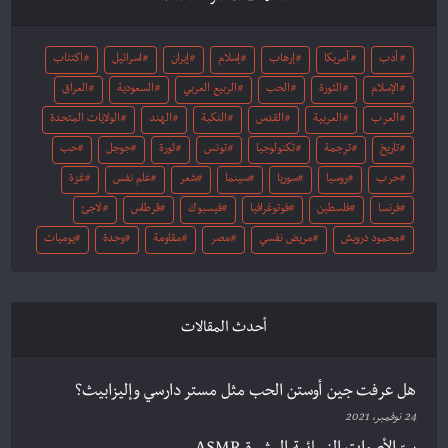
أدب
أمريكا
إرهاب
إسلام
إيران
اسرائيل
اكتئاب
الإسلام
الثورة
الحب
الربيع العربي
السعودية
العراق
العرب
العربية
القدس
النكبة
الهند
الولايات المتحدة
تاريخ
ترجمة
تكنولوجيا
تونس
ثورة
جوجل
حب
حرب
روسيا
سوريا
سينما
شعر
علم نفس
غزة
فرنسا
فلسطين
فوتوغرافيا
فيسبوك
قرطاس
لاجئ
محمود درويش
مريض نفسي
مصر
مقاومة
وحدة
يوميات
أحدث المقالات
هل عرفت جين أوستن الحب مثل مستر دارسي وإليزابيث؟
24 نوفمبر، 2021