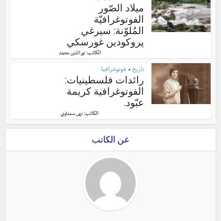
ميلاد الصّور
الفوتوغرافيّة
المُلوّنة: سيرغي
پروكودين غورسكي
الكاتب:
نور الدّين محمّد
تاريخ
فوتوغرافيا
•
رائدات فلسطينيات:
الفوتوغرافية كريمة
عبّود.
الكاتب:
نهى سعداوي
عن الكاتب