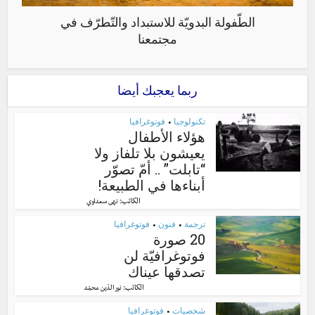
الطّفولة البدويّة للاستبداد والتّطرّف في
مجتمعنا
ربما يعجبك أيضا
تكنولوجيا
فوتوغرافيا
•
هؤلاء الأطفال
يعيشون بلا تلفاز ولا
“تابلت” .. أمّ تصوّر
أبناءها في الطبيعة!
الكاتب:
نهى سعداوي
ترجمة
فنون
فوتوغرافيا
•
•
20 صورة
فوتوغرافيّة لن
تصدقها عيناك
الكاتب:
نور الدّين محمّد
شخصيات
فوتوغرافيا
•