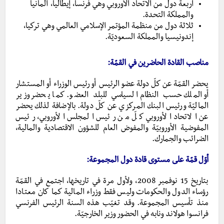
أربعة دول من الاتحاد الأوروبي وهي فرنسا، إيطاليا، ألمانيا
والمملكة التحدة.
ثلاثة دول من منظمة المؤتمر الإسلامي العالمي وهي تركيا،
إندونيسيا والمملكة السعوديّة.
مناصب القادة الحاضرين في القمّة:
يحضر القمّة عن كلّ دولة عضو الرئيس أو رئيس الوزراء أو المستشار
أو الملك حسب النظام السياسي للبلد العضو. كما يحضر وزير
الماليّة ورئيس البنك المركزي عن كلّ دولة. بالإضافة لذلك يحضر
عن الاتحاد الأوروبي كلّ من رئيس المجلس الأوروبي، رئيس
المفوضية الأوروبيّة والمفوض العام للشؤون الاقتصادية والمالية،
الضرائب والجمارك.
أوّل قمّة على مستوى قادة دول المجموعة:
بتاريخ 15 نوفمبر 2008، ولأول مرة في تاريخها، اجتمع في القمّة
رؤساء الدول والحكومات وليس فقط وزراء المالية كما كان معتادا
منذ تأسيس المجموعة. وقد تغيّب هذه السنة الرئيس الفرنسي
فرانسوا هولاند ونابه في الحضور وزير الخارجيّة.