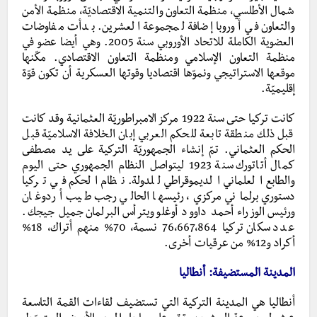
شمال الأطلسي، منظمة التعاون والتنمية الاقتصاديّة، منظمة الأمن
والتعاون في أوروبا إضافة لمجموعة العشرين. بدأت مفاوضات
العضوية الكاملة للاتحاد الأوروبي سنة 2005. وهي أيضا عضو في
منظمة التعاون الإسلامي ومنظمة التعاون الاقتصادي. مكّنها
موقعها الاستراتيجي ونموّها اقتصاديا وقوتها العسكرية أن تكون قوّة
إقليميّة.
كانت تركيا حتى سنة 1922 مركز الامبراطوريّة العثمانية وقد كانت
قبل ذلك منطقة تابعة للحكم العربي إبان الخلافة الاسلاميّة قبل
الحكم العثماني. تمّ إنشاء الجمهوريّة التركية على يد مصطفى
كمال أتاتورك سنة 1923 ليتواصل النظام الجمهوري حتى اليوم
والطابع العلماني الديموقراطي للدولة. نظام الحكم في تركيا
دستوري برلماني مركزي، رئيسها الحالي رجب طيب أردوغان
ورئيس الوزراء أحمد داوود أوغلو ويترأس البرلمان جميل جيجك.
عدد سكان تركيا 76،667،864 نسمة، 70% منهم أتراك، 18%
أكراد و12% من عرقيات أخرى.
المدينة المستضيفة: أنطاليا
أنطاليا هي المدينة التركية التي تستضيف لقاءات القمة التاسعة