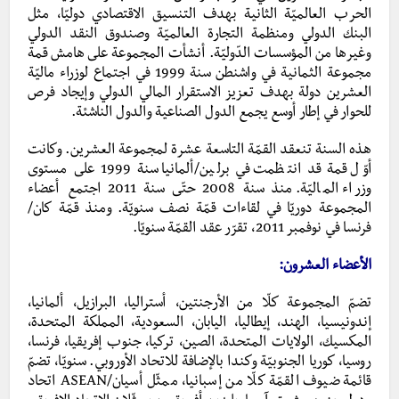
الحرب العالميّة الثانية بهدف التنسيق الاقتصادي دوليّا، مثل
البنك الدولي ومنظمة التجارة العالميّة وصندوق النقد الدولي
وغيرها من المؤسسات الدّوليّة. أنشأت المجموعة على هامش قمة
مجموعة الثمانية في واشنطن سنة 1999 في اجتماع لوزراء ماليّة
العشرين دولة بهدف تعزيز الاستقرار المالي الدولي وإيجاد فرص
للحوار في إطار أوسع يجمع الدول الصناعية والدول الناشئة.
هذه السنة تنعقد القمّة التاسعة عشرة لمجموعة العشرين. وكانت
أوّل قمة قد انتظمت في برلين/ألمانيا سنة 1999 على مستوى
وزراء الماليّة. منذ سنة 2008 حتّى سنة 2011 اجتمع أعضاء
المجموعة دوريّا في لقاءات قمّة نصف سنويّة. ومنذ قمّة كان/
فرنسا في نوفمبر 2011، تقرّر عقد القمّة سنويّا.
الأعضاء العشرون:
تضمّ المجموعة كلّا من الأرجنتين، أستراليا، البرازيل، ألمانيا،
إندونيسيا، الهند، إيطاليا، اليابان، السعودية، المملكة المتحدة،
المكسيك، الولايات المتحدة، الصين، تركيا، جنوب إفريقيا، فرنسا،
روسيا، كوريا الجنوبيّة وكندا بالإضافة للاتحاد الأوروبي. سنويّا، تضمّ
قائمة ضيوف القمّة كلّا من إسبانيا، ممثّل أسيان/ASEAN اتحاد