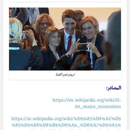
ترودو نجم القمّة
المصادر:
https://en.wikipedia.org/wiki/G-
20_major_economies
https://ar.wikipedia.org/wiki/%D9%85%D8%AC%D9
%85%D9%88%D8%B9%D8%A9_%D8%A7%D9%84%