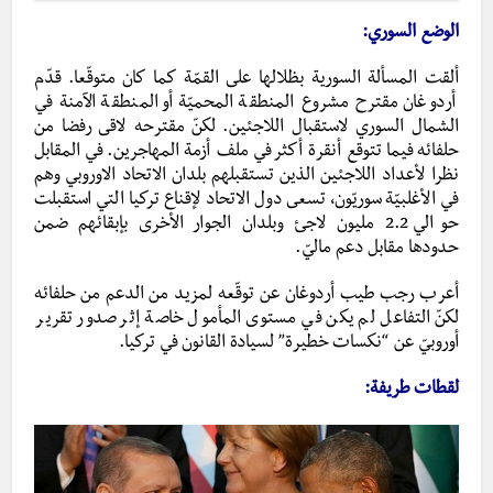
الوضع السوري:
ألقت المسألة السورية بظلالها على القمّة كما كان متوقّعا. قدّم
أردوغان مقترح مشروع المنطقة المحميّة أو المنطقة الآمنة في
الشمال السوري لاستقبال اللاجئين. لكنّ مقترحه لاقى رفضا من
حلفائه فيما تتوقع أنقرة أكثر في ملف أزمة المهاجرين. في المقابل
نظرا لأعداد اللاجئين الذين تستقبلهم بلدان الاتحاد الاوروبي وهم
في الأغلبيّة سوريّون، تسعى دول الاتحاد لإقناع تركيا التي استقبلت
حوالي 2.2 مليون لاجئ وبلدان الجوار الأخرى بإبقائهم ضمن
حدودها مقابل دعم ماليّ.
أعرب رجب طيب أردوغان عن توقّعه لمزيد من الدعم من حلفائه
لكنّ التفاعل لم يكن في مستوى المأمول خاصة إثر صدور تقرير
أوروبيّ عن “نكسات خطيرة” لسيادة القانون في تركيا.
لقطات طريفة: