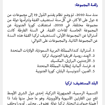
رئاسة المجموعة:
منذ سنة 2010، تمّ وضع نظام يقسّم الدّول 19 إلى مجموعات من
4 دول على الأكثر، في كلّ سنة تستضيف القمّة وتترأّسها دولة من
مجموعة مختلفة. في 2010، استضافت كوريا الجنوبيّة عن
المجموعة الخامسة لقاءات القمّة. في السنة الفارطة كانت
أستراليا عن المجموعة الأولى، لتستضيف تركيا القمّة هذه السنة
عن المجموعة الثانية. والمجموعات على التوالي:
أستراليا، كندا،المملكة العربية السعوديّة، الولايات المتحدة
الهند، روسيا، افريقيا الجنوبية، تركيا
الأرجنتين، البرازيل، المكسيك
فرنسا، ألمانيا، إيطاليا، المملكة المتحدة
الصين، أندونيسيا، اليابان، كوريا الجنوبية
البلد المستضيف: تركيا
التسمية الرسمية، الجمهوريّة التركية، إحدى دول الشرق الأوسط
تقع بين القارتين الآسيوية والأوروبيّة. وهو ما جعل منها بلدا ذا
أهميّة جيواستراتيجيّة. تركيا دولة عضو في مجلس أوروبا وحلف