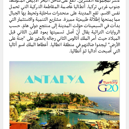
عشر لمجموعة العشرين. تقع على ساحل البحر الأبيض المتوسّط،
جنوب غربي تركيا. أنطاليا عاصمة المقاطعة التركية التي تحمل
نفس الاسم. تقع المدينة على منحدرات ساحليّة وتحيط بها الجبال
مما يمنحها إطلالة طبيعيّة مميزة. مشاريع التنمية والاستثمار التي
بدأت في السبعينات حوّلت المدينة إلى منتجع دولي هامّ. حسب
الروايات التراثية يقال أنّ أصل تسميتها يعود للقرن الثاني قبل
الميلاد حيث أمر الملك أتالوس الثاني رجاله بالعثور على “جنة على
الأرض” ليجدوا ضالتهم في منطقة انطاليا. أعطاها الملك اسم أتاليا
التي أصبحت أداليا ثمّ أنطاليا.