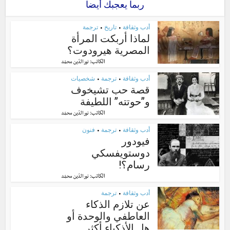
ربما يعجبك أيضا
أدب وثقافة
تاريخ
ترجمة
•
•
لماذا أربكت المرأة
المصرية هيرودوت؟
الكاتب:
نور الدّين محمّد
أدب وثقافة
ترجمة
شخصيات
•
•
قصة حب تشيخوف
و”حوتته” اللطيفة
الكاتب:
نور الدّين محمّد
أدب وثقافة
ترجمة
فنون
•
•
فيودور
دوستويفسكي
رسام؟!
الكاتب:
نور الدّين محمّد
أدب وثقافة
ترجمة
•
عن تلازم الذكاء
العاطفي والوحدة أو
هل الأذكياء أكثر