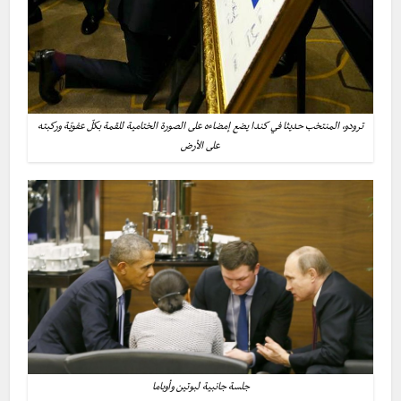
ترودو، المنتخب حديثا في كندا يضع إمضاءه على الصورة الختامية للقمة بكلّ عفويّة وركبته
على الأرض
جلسة جانبية لبوتين وأوباما