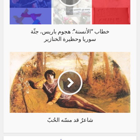
خطاب “الأنسنة”: هجوم باريس، جثّة
سوريا وحظيرة الخنازير
شاعرٌ قد مسّه الحُبّ