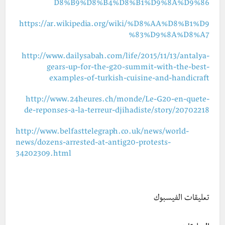
D8%B9%D8%B4%D8%B1%D9%8A%D9%86
https://ar.wikipedia.org/wiki/%D8%AA%D8%B1%D9
%83%D9%8A%D8%A7
http://www.dailysabah.com/life/2015/11/13/antalya-
gears-up-for-the-g20-summit-with-the-best-
examples-of-turkish-cuisine-and-handicraft
http://www.24heures.ch/monde/Le-G20-en-quete-
de-reponses-a-la-terreur-djihadiste/story/20702218
http://www.belfasttelegraph.co.uk/news/world-
news/dozens-arrested-at-antig20-protests-
34202309.html
تعليقات الفيسبوك