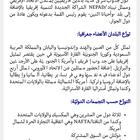
دول جنوب شرق آسيا، بلدين أفريقيين يمثّلان الاتحاد الإفريقي
وممثّل نيباد/NEPAD الشراكة الجديدة لتنمية إفريقيا بالإضافة
إلى بلد -وأحيانا اثنين- يقوم رئيس القمة بدعوته ويكون عادة من
دول الجوار.
توزّع البلدان الأعضاء جغرافيا:
تمثّل كلّ من الصين والهند وإندونيسيا واليابان والمملكة العربية
السعودية وكوريا الجنوبيّة القارة الآسيويّة في حين يقتصر تمثيل
إفريقيا على جنوب إفريقيا وأمريكا الجنوبيّة على الأرجنتين
والبرازيل. إضافة لحضور ممثلين عن الاتحاد الأوروبي، تمثّل أربع
دول أعضاء فيه نفسها وهي فرنسا، بريطانيا، ألمانيا وإيطاليا
بالإضافة لروسيا وتركيا. أمريكا الشماليّة ممثلة بالولايات المتحدة
وكندا وتمثّل أستراليا القارة الأستراليّة.
التوزّع حسب التجمعات الدوليّة:
ثلاثة دول من العشرين وهي المكسيك والولايات المتحدة
وكندا من النافتا/NAFTA وهي اتفاقية التجارة الحرة لشمال
أمريكا.
دولتان من السوق المشتركة