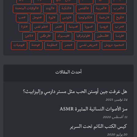
العرب
العربية
القدس
النكبة
الهند
الولايات المتحدة
تاريخ
ترجمة
تكنولوجيا
تونس
ثورة
جوجل
حب
حرب
روسيا
سوريا
سينما
شعر
علم نفس
غزة
فرنسا
فلسطين
فوتوغرافيا
فيسبوك
قرطاس
لاجئ
محمود درويش
مريض نفسي
مصر
مقاومة
وحدة
يوميات
أحدث المقالات
هل عرفت جين أوستن الحب مثل مستر دارسي وإليزابيث؟
24 نوفمبر، 2021
سرّ الأصوات النسائية المثيرة ASMR
11 أغسطس، 2020
كيس الكتب النّائم تحت السرير
20 يوليو، 2020