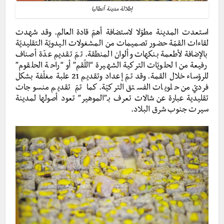
إطلالة مدينة أنطاليا
استعدت المدينة مطوّلا لاستضافة أهمّ قادة العالم. وقد شهدت
لقاءات القمّة حضور تصميمات من المشغولات اليدويّة التقليديّة
بالإضافة لأطعمة بنكهات وألوان المنطقة. تمّ تقديم عدّة أصناف
رفيعة من الحلويّات التركية الشهيرة “اللّقم” أو “راحة الحلقوم”
للرؤساء خلال القمة. وقد تمّ إعداد وتقديم 21 علبة مغلّفة بشكل
فرديّ من حلويات الفستق التركيّة. كما تمّ تقديم منسوجات
تقليدية عبارة عن شالات تعرف بـ”الموهير” تعود أصولها لمدينة
سيرت جنوب شرق البلاد.