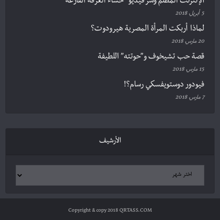
الإنترنت المظلم وسر فيديو “حساء الغرفة الفارغة”
5 أبريل، 2018
لماذا أربكت المرأة المصرية هيرودوت؟
20 مارس، 2018
قصة حب تشيخوف و”حوتته” اللطيفة
15 مارس، 2018
فيودور دوستويفسكي رسام؟!
7 مارس، 2018
الأرشيف
Copyright & copy 2018 QRTASS.COM