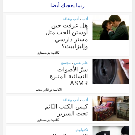
ربما يعجبك أيضا
أدب
أدب وثقافة
•
هل عرفت جين
أوستن الحب مثل
مستر دارسي
وإليزابيث؟
الكاتب:
نهى سعداوي
علم نفس
مجتمع
•
سرّ الأصوات
النسائية المثيرة
ASMR
الكاتب:
نور الدّين محمّد
أدب
أدب وثقافة
•
كيس الكتب النّائم
تحت السرير
الكاتب:
نهى سعداوي
تكنولوجيا