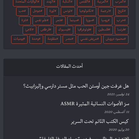
العرب
العربية
القدس
النكبة
الهند
الولايات المتحدة
تاريخ
ترجمة
تكنولوجيا
تونس
ثورة
جوجل
حب
حرب
روسيا
سوريا
سينما
شعر
علم نفس
غزة
فرنسا
فلسطين
فوتوغرافيا
فيسبوك
قرطاس
لاجئ
محمود درويش
مريض نفسي
مصر
مقاومة
وحدة
يوميات
أحدث المقالات
هل عرفت جين أوستن الحب مثل مستر دارسي وإليزابيث؟
24 نوفمبر، 2021
سرّ الأصوات النسائية المثيرة ASMR
11 أغسطس، 2020
كيس الكتب النّائم تحت السرير
20 يوليو، 2020