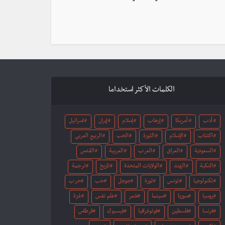
الكلمات الأكثر استخداما
أدب
أمريكا
إرهاب
إسلام
إيران
اسرائيل
اكتئاب
الإسلام
الثورة
الحب
الربيع العربي
السعودية
العراق
العرب
العربية
القدس
النكبة
الهند
الولايات المتحدة
تاريخ
ترجمة
تكنولوجيا
تونس
ثورة
جوجل
حب
حرب
روسيا
سوريا
سينما
شعر
علم نفس
غزة
فرنسا
فلسطين
فوتوغرافيا
فيسبوك
قرطاس