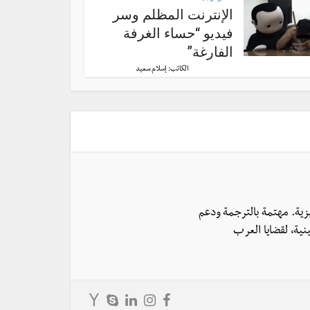
الإنترنت المظلم وسر
فيديو “حساء الغرفة
الفارغة”
الكاتب:
إسلام سعيد
يزية. مهتمة بالترجمة ودعم
نية، لقضايا العرب