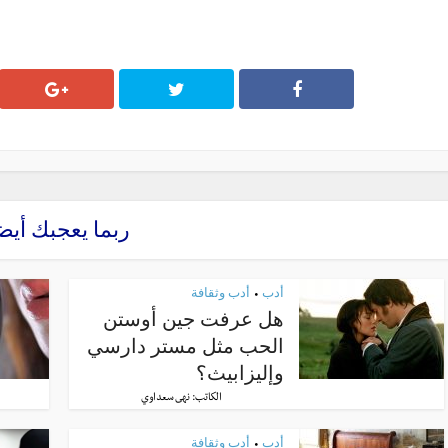
ربما يعجبك أيض
أدب
أدب وثقافة
•
هل عرفت جين أوستن
الحب مثل مستر دارسي
وإليزابيث؟
الكاتب:
نهى سعداوي
أدب
أدب وثقافة
•