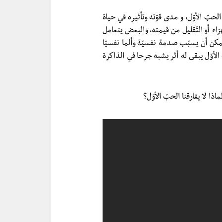
ّ الأوّل، و مدى قوّته وتأثيره في حياة
زاء أو التّقليل من قيمته، والبعض يتعامل
لممكن أن يسبّب صدمة نفسيّة وألما نفسيّا
وّل يبقى له أثر يشبه جرحا في الذاكرة
ا لا يفارقنا الحبّ الأوّل؟