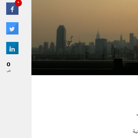
0
0
نشر..
ل
ية