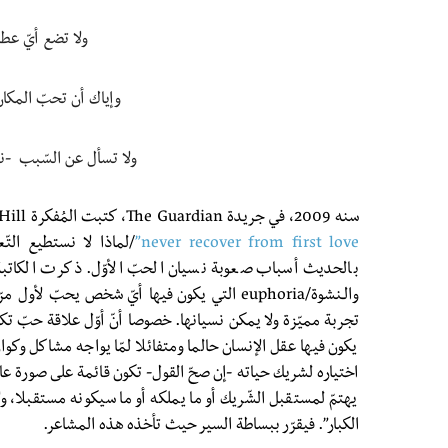
ولا تضع أيّ عط
وإياك أن تحبّ المكان
ولا تسأل عن السّبب -نزا
سنه 2009، في جريدة The Guardian، كتبت المُفكرة Amelia Hill مقالة بعنوان
never recover from first love”
/لماذا لا نستطيع التّ
والـنشوة/euphoria التي يكون فيها أيّ شخص يحبّ
تجربة مميّزة ولا يمكن نسيانها. خصوصا أنّ أوّل علاقة حبّ تكو
يكون فيها عقل الإنسان حالما ومتفائلا لمّا يواجه مشاكل وكوا
اختياره لشريك حياته -إن صحّ القول- تكون قائمة على صورة عا
يهتمّ لمستقبل الشّريك أو ما يملكه أو ما سيكونه مستقبلا، ول
الكبار”. فيقرّر ببساطة السير حيث تأخذه هذه المشاعر.