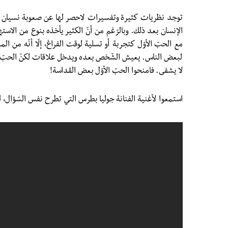
توجد نظريات كثيرة وتفسيرات لاحصر لها عن صعوبة نسيان الحب
الإنسان بعد ذلك. وبالرّغم من أنّ الكثير يأخذه بنوع من الاسته
مع الحبّ الأوّل كتجربة أو تسلية لوقت الفراغ، إلّا أنّه من ا
لبعض الناس. يعيش الشّخص بعده ويدخل علاقات لكنّ الحبّ الأ
لا يشفى. فامنحوا الحبّ الأوّل بعض القداسة!
استمعوا لأغنية الفنانة جوليا بطرس التي تطرح نفس السّؤال، لماذ