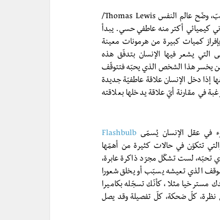
في كتابه “A General Theory of Love”/نظريّة عامّة للحبّ، وضّح عالم النفس Thomas Lewis/
ني كيميائي أكتر منه عاطفي حسي. يبدأ
إفراز كميات كبيرة من هرمونات معينة
لى التي يشعر فيها الإنسان بتدفّق هذه
ين يخسر هذا الشخص الذي يحبّه فتتوقّف
قها إذا دخل الإنسان علاقة عاطفيّة جديدة
غبة في مقارنة أيّ علاقة يدخلها بعلاقته
ء في عقل الإنسان يُسمّى
Flashbulb
تي تتكوّن في حالات كثيرة من أهمّها
 تحبّه، لست تشكّل مجرّد ذاكرة عابرة،
موقف الذي تعيشه يسبّب أو يخلق شعورا
مسترخيا مثلا، كأنّك تسجّله بكاميرا
ّ نظرة، كلّ ضحكة، كلّ تفصيلة وقد يصل