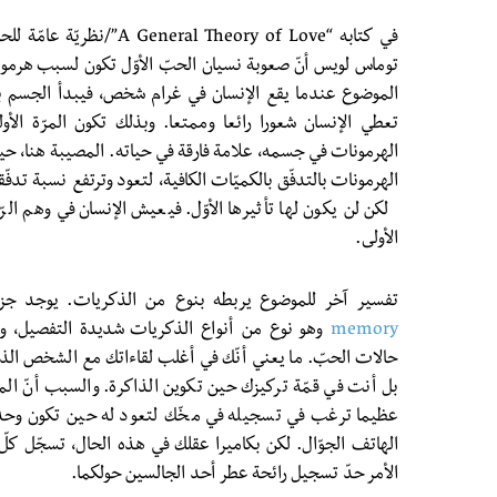
توماس لويس أنّ صعوبة نسيان الحبّ الأوّل تكون لسبب هرمو
الموضوع عندما يقع الإنسان في غرام شخص، فيبدأ الجسم ب
تعطي الإنسان شعورا رائعا وممتعا. وبذلك تكون المرّة الأو
الهرمونات في جسمه، علامة فارقة في حياته. المصيبة هنا، ح
الهرمونات بالتدفّق بالكميّات الكافية، لتعود وترتفع نسبة تدفّ
لكن لن يكون لها تأثيرها الأوّل. فيعيش الإنسان في وهم الرّ
الأولى.
تفسير آخر للموضوع يربطه بنوع من الذكريات. يوجد جز
memory
وهو نوع من أنواع الذكريات شديدة التفصيل، وال
حالات الحبّ. ما يعني أنّك في أغلب لقاءاتك مع الشخص الذي
بل أنت في قمّة تركيزك حين تكوين الذاكرة. والسبب أنّ ال
عظيما ترغب في تسجيله في مخّك لتعود له حين تكون وحدك 
الهاتف الجوّال. لكن بكاميرا عقلك في هذه الحال، تسجّل كل
الأمر حدّ تسجيل رائحة عطر أحد الجالسين حولكما.