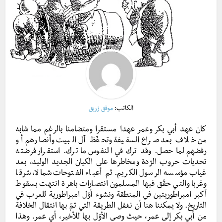
الكاتب:
موفق زريق
كان عهد أبي بكر وعمر عهدا مستقرا ومتضامنا بالرغم مما شابه
من خلاف بعد صراع السقيفة وتحفّظ آل البيت وأنصارهم أو
رفضهم لما حصل. وقد ترك في النفوس ما ترك. استقرار فرضته
تحديات حروب الرّدة ومخاطرها على الكيان الجديد الوليد، بعد
غياب مؤسسه الرسول الكريم. ثم أعباء الفتوحات شمالا، شرقا
وغربا والتي حقّق فيها المسلمون انتصارات باهرة انتهت بسقوط
أكبر امبراطوريتين في المنطقة ونشوء أوّل امبراطورية للعرب في
التاريخ. ولا يمكننا هنا أن نغفل الطريقة التي تمّ بها انتقال الخلافة
من أبي بكر إلى عمر، حيث وصى الأوّل بها للأخير، أي عمر. وهذا