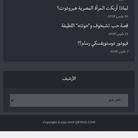
لماذا أربكت المرأة المصرية هيرودوت؟
20 مارس، 2018
قصة حب تشيخوف و”حوتته” اللطيفة
15 مارس، 2018
فيودور دوستويفسكي رسام؟!
7 مارس، 2018
الأرشيف
Copyright & copy 2018 QRTASS.COM
الرئيسية
أدب وثقافة
سياسة ومجتمع
علوم وتكنولوجيا
شخصيات
مراجعات
ترجمات