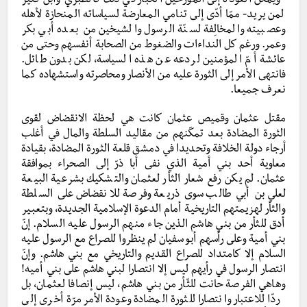
-ويمكن العودة إلى المؤرخين الكبار في ذلك كالطبري وابن كثير
لمن يريد- ممّا أدّى إلى تنامي المعارضة لسياساته المنحازة لأهله
وعصبيته والمخالِفة لسنّة الرسول والشيخين من بعده أبي بكر
وعمر. ورغم كل النداءات والضغوط من الصحابة أنفسهم وحتى من
عائشة أمّ المؤمنين لردعه عن هذه السياسة، لكن بدون طائل.
فانتهى الأمر إلى الثورة عليه من الأنصار ومحاصرته واستشهاده كما
نعرف جميعا.
مقتل عثمان وقميص عثمان كانت هي لحظة الانقضاض لقوى
الثورة المضادة بعد تمكّنهم من مقاليد السلطة والمال في أغلب
أرجاء دولة الخلافة وتحديدا في دمشق قلعة الثورة المضادة، بقيادة
معاوية أحد بني أمية الذي نفى أبا ذرّ إلى الصحراء بموافقة
عثمان. لم يكن رفع شعار الثأر لعثمان والتشكيك بشرعية البيعة
لعلي بن أبي طالب سوى ذريعة وفرصة للانقضاض على السلطة
والثأر لهزيمتهم التاريخية أمام الدعوة الإسلامية الجديدة، وبتعبير
أدق للثأر من بني هاشم الذين جاء منهم الرسول عليه السلام. إنّ
بني أمية وعلى رأسهم أبو سفيان لم ينظروا للصراع مع الرسول عليه
السلام إلا كامتداد للصراع القديم والتاريخي مع بني هاشم. وإنّ
انتصار الرسول في رأيهم ليس إلا انتصارا لبني هاشم على بني أميه!
وهاهي الفرصة حانت للثّأر من بني هاشم، ليس إنصافا لعثمان، بل
ردّا للاعتبار وانتصارا للثورة المضادة وعودة الأمر مرّة أخرى إلى