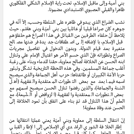
بني أمية وإلى ماقبل الإسلام، تحت راية الإسلام الشكلي الفلكلوري
ظاهرا والقبلي العصبوي الاستبدادي مضمونا.
نشب الصّراع الذي يبدو في ظاهره على السّلطة وحسب، إلاّ أنّه في
جوهره كان صراعا قبليا أو عائليا بين بني أميّة وبني هاشم. حيث
يُلاحظ أنّ حلفاء الطرفين من القبائل في هذا الصراع هم حلفاؤهم
قبل الإسلام، بالإضافه إلى اصطفافات جديدة فرضتها مصالح
متغيرة بعد قيام الدولة. وبدون الدخول في تفاصيل مجريات
الصراع وتطوّراته فإنّ الذي حسم الأمر هو اغتيال الإمام علي وتنازل
ابنه الحسن عن الخلافة لصالح معاوية، حقنا للدماء وبناء على رغبة
أغلب جماعة المسلمين. وفي هذه اللحظة التاريخية تشكّل وتبلور
حزبا الأمّة الكبيران أو طائفتاها: حزب أهل الجماعة والذي سيصبح
اسمه فيما بعد مع بعض التطورات المعتقدية والفقهية (أهل
السّنة والجماعة)، والذين رفضوا تنازل الحسن سيصبح اسمهم مع
بعض التطورات المعتقدية والفقهية (الرّوافض أو الشّيعة)، مع
العلم أنّ هذا التّنازل قد تمّ بناء على اتفاق بأن تعود الخلافة إلى
الحسن عند وفاة معاوية!
إنّ انتقال السلطة إلى معاوية وبني أميّة يعني عمليّا انتقالها من
إطار الخلافة الشوري الراشدي أي الإسلامي إلى الإطار القبلي