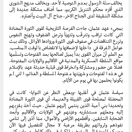
يخالف سنّة الرّسول بعدم التوصية لأحد. ويخالف منهج الشورى
الذي أقرّه محكم التنزيل الكريم، مما أضاف مشكلة جديدة إلى
مشكلة السّقيفة لدى الجناح الاخر، جناح آل البيت وأنصاره.
بمجيء عهد عثمان، جاءت الفرصة التاريخية لقوى الثورة المضادة
التي كانت تراقب وتترقّب وتتهيّأ وترصّ الصّفوف وتهيّج النفوس
وتزرع التناقضات في صفوف قوى الثورة وروّادها الأوائل. وذلك ببث
عوامل الفرقة في داخلها لإضعافها والانقضاض بالوقت المناسب.
مع العلم أنّ ميزان القوى بدأ يميل لصالحها بعد الفتوحات وتسلّمها
مواقع السّلطة العسكرية والمدنية في الأقاليم والولايات المفتوحة.
فضلا عن حضور ومشاركة وانخراط قوى قبلية حديثة عهد بالإسلام
في هذه الفتوحات وشهيّتها مفتوحة للسلطة والغنائم، التي لم
يكونوا يحلمون بها في يوم من الأيّام.
سياسة عثمان في أغلبها -وبغضّ النظر عن النوايا- كانت في
المحصّلة لمصلحة قوى القبيلة والغنيمة، أي قوى الثورة المضادة
وتحديدا بني أمية الذين ينتمي إليهم عثمان. حيث أخذ يقرّبهم
إليه وجعلهم مستشاريه وعيّنهم في الولايات والأقاليم وأبعد
الصّحابة السّابقين. وأقطعهم الأراضي والأموال، ممّا أدّى إلى تنامي
نفوذهم وثرواتهم بطريقة مرعبة لا مجال للتفصيل فيها الآن