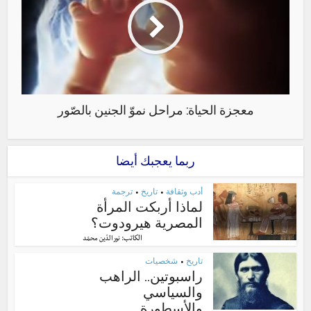
معجزة الحياة: مراحل نموّ الجنين بالصّور
ربما يعجبك أيضا
أدب وثقافة
تاريخ
ترجمة
•
•
لماذا أربكت المرأة
المصرية هيرودوت؟
الكاتب:
نور الدّين محمّد
تاريخ
شخصيات
•
راسبوتين.. الراهب
والسياسي
والأسطورة