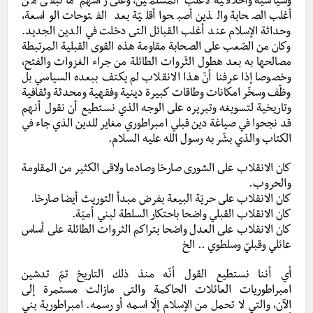
وسياسية وأخلاقية لأغلب المسلمين، وعلى رأسهم ما تبقى من
أغلب الصحابة والذين أصبحوا أقليّة بعد الفتوحات الواسعة،
وحداثة الإسلام عند أغلب القبائل التى دخلت في الدين الجديد.
وكان من الصّعب على الصحابة مقاومة هذه القوى القبلية المرتبطة
مصالحها به بعد هطول الثّروات الطائلة من جراء الغزوات والفتح،
وخصوصا إذا عرفنا أنّ هذا الانقلاب لم يكتف ببعده السياسي بل
وظّف وسخّر امكانات وطاقات كبيرة دينية وفقهية ومحدثة وثقافية
وتاريخية لتسويغه وتبريره على الوجه الذي نستطيع أن نقول أنهم
قد نجحوا في صياغة دين قبلي امبراطوري مغاير للدين الذي جاء في
الكتاب والذي بشّر به رسول الله عليه السلام.
كان الانقلاب على الشورى صارخا وصادما ولاقى الكثير من المقاومة
والحروب.
كان الانقلاب على حريّة البيعة بفرض مبدأ التوريث أيضا صارخا.
كان الانقلاب القبلي واضحا باحتكار السلطة لبني أميّة.
كان الانقلاب على العدل واضحا بتراكم الثروات الطائلة على أساس
عائلي وقبليّ وسلطوي .. الخ
أي أننا نستطيع القول أنّه منذ ذلك التاريخ تمّ تدشين
امبراطوريات العائلات الحاكمة والتى مازالت مستمرة إلى
الآن، والتي لا تحمل من الإسلام إلّا اسمه أو رسمه. امبراطورية بني