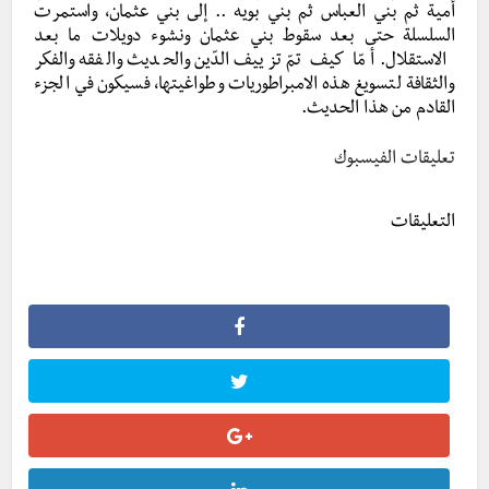
أمية ثم بني العباس ثم بني بويه .. إلى بني عثمان، واستمرت
السلسلة حتى بعد سقوط بني عثمان ونشوء دويلات ما بعد
الاستقلال. أمّا كيف تمّ تزييف الدّين والحديث والفقه والفكر
والثقافة لتسويغ هذه الامبراطوريات وطواغيتها، فسيكون في الجزء
القادم من هذا الحديث.
تعليقات الفيسبوك
التعليقات