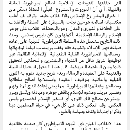
التى حققتها الفتوحات الإسلامية لصالح امبراطورية العائلة
والقبيلة. أي أنّ الموروث والمشروع القبلي المضادّ تمكّن من
اختراق المشروع الإسلامي والانقلاب عليه، وتوظيف أغلب
مكتسباته لصالحه هو حين نجاحه بالسيطرة على السلطة والانقلاب
على الخلافة والشورى والعدل. وهو بالمحصّلة، انقلاب على جوهر
الإسلام والرسالة الإسلاميّة بأكملها وإن كان بلبوس إسلامي. ومنذ
ذلك التاريخ ستعمل هذه السلطة الامبراطورية القبلية على إعادة
صياغة فهم للإسلام وتشييد فقه وتفسير يناسب تماما توجّهاتها
ومصالحها الامبراطورية القبلية الطغيانية الإقصائية الظالمة، عبر
توظيفها لفريق هائل من الفقهاء والمفسّرين والمحدّثين لتحقيق
ذلك! ومن الناحية التاريخية، كان هذا التحول انتصارا للقبيلة
والغنيمة على العقيدة والرسالة، وبدء تاريخ جديد تقوم به القوى
القبلية والعائلية بتوظيف العقيدة واستغلالها لصالح سلطاتها
ومصالحها وغنائمها الامبراطورية. ممّا يعني إعادة انتاج نمط وفهم
وتفسير مزيف ومشوه للإسلام يناقض جوهره ومبادئه ويتّسق ويبرر
ويعبّر عن مصالح تلك القوى، أي تسخير الإسلام لخدمتهم وليس
العكس. وقد انعكس ذلك على كلّ شيء في حياة المسلمين دينا
وفكرا واجتماعا وثقافة وسياسة بالطبع.
هذا الانقلاب القبليّ ذي التّوجه الامبراطوري كان صدمة عقائدية