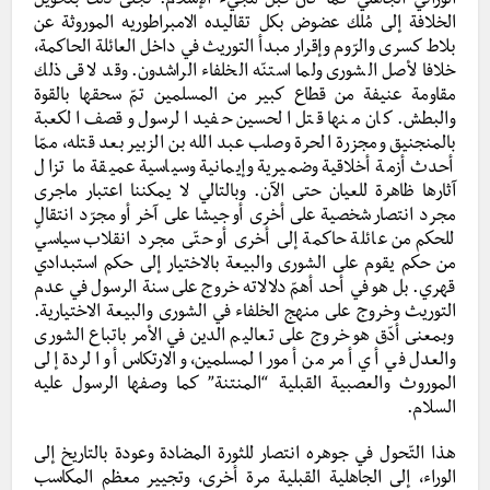
الوراثي الجاهلي كما كان قبل مجيء الإسلام. تجلّى ذلك بتحويل
الخلافة إلى مُلك عضوض بكل تقاليده الامبراطوريه الموروثة عن
بلاط كسرى والرّوم وإقرار مبدأ التوريث في داخل العائلة الحاكمة،
خلافا لأصل الشورى ولما استنّه الخلفاء الراشدون. وقد لاقى ذلك
مقاومة عنيفة من قطاع كبير من المسلمين تمّ سحقها بالقوة
والبطش. كان منها قتل الحسين حفيد الرسول وقصف الكعبة
بالمنجنيق ومجزرة الحرة وصلب عبد الله بن الزبير بعد قتله، ممّا
أحدث أزمة أخلاقية وضميرية وإيمانية وسياسية عميقة ما تزال
آثارها ظاهرة للعيان حتى الآن. وبالتالي لا يمكننا اعتبار ماجرى
مجرد انتصار شخصية على أخرى أو جيشا على آخر أو مجرّد انتقالٍ
للحكم من عائلة حاكمة إلى أخرى أو حتّى مجرد انقلاب سياسي
من حكم يقوم على الشورى والبيعة بالاختيار إلى حكم استبدادي
قهري. بل هو في أحد أهمّ دلالاته خروج على سنة الرسول في عدم
التوريث وخروج على منهج الخلفاء في الشورى والبيعة الاختيارية.
وبمعنى أدّق هو خروج على تعاليم الدين في الأمر باتباع الشورى
والعدل في أي أمر من أمور المسلمين، والارتكاس أو الردة إلى
الموروث والعصبية القبلية “المنتنة” كما وصفها الرسول عليه
السلام.
هذا التّحول في جوهره انتصار للثورة المضادة وعودة بالتاريخ إلى
الوراء، إلى الجاهلية القبلية مرة أخرى، وتجيير معظم المكاسب