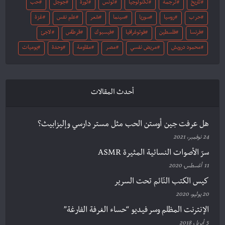
تاريخ
ترجمة
تكنولوجيا
تونس
ثورة
جوجل
حب
حرب
روسيا
سوريا
سينما
شعر
علم نفس
غزة
فرنسا
فلسطين
فوتوغرافيا
فيسبوك
قرطاس
لاجئ
محمود درويش
مريض نفسي
مصر
مقاومة
وحدة
يوميات
أحدث المقالات
هل عرفت جين أوستن الحب مثل مستر دارسي وإليزابيث؟
24 نوفمبر، 2021
سرّ الأصوات النسائية المثيرة ASMR
11 أغسطس، 2020
كيس الكتب النّائم تحت السرير
20 يوليو، 2020
الإنترنت المظلم وسر فيديو “حساء الغرفة الفارغة”
5 أبريل، 2018