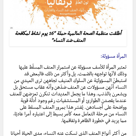
أطلقت منظمة الصحة العالمية حملة “16 يوم نشاط لمكافحة
العنف ضد النساء”
المرأة مسؤولة:
تعتبر المرأة للأسف مسؤولة عن استمرار العنف المسلّط عليها
وذلك لأنّها تواجهه بالصّمت. يل وأكثر من ذلك، فالبعض قد
استبطنّ المسؤوليّة عن السلوك العنيف تجاههن ترى العيدي من
النساء أنّهن مسؤولات عن العنف ضدّهن وأنّه عقاب مستحقّ بل
ويشعرن بالذنب. وهذا ما يجعل العديدات تنكرن تعرّضهن للعنف
عندما يقصدن الطوارئ أو المستشفيات رغم وجود أدلّة قوية
وواضحة على أجسادهن. يُفسّر هذا بمرور العنف المسلط على
النساء من مرحلة التعامل معه كأمر بسيط إلى اعتباره أمرا عاديّا،
مما يزيد في خطورة الظاهرة وتفاقمها.
من أكثر أنواع العنف الذي تسكت عنه النساء، مدى الحياة أحيانا