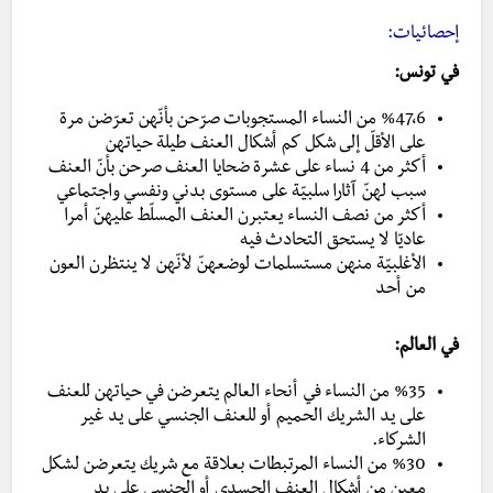
إحصائيات:
في تونس:
%47،6 من النساء المستجوبات صرّحن بأنّهن تعرّضن مرة
على الأقلّ إلى شكل كم أشكال العنف طيلة حياتهن
أكثر من 4 نساء على عشرة ضحايا العنف صرحن بأنّ العنف
سبب لهنّ آثارا سلبيّة على مستوى بدني ونفسي واجتماعي
أكثر من نصف النساء يعتبرن العنف المسلّط عليهنّ أمرا
عاديّا لا يستحق التحادث فيه
الأغلبيّة منهن مستسلمات لوضعهنّ لأنّهن لا ينتظرن العون
من أحد
في العالم:
%35 من النساء في أنحاء العالم يتعرضن في حياتهن للعنف
على يد الشريك الحميم أو للعنف الجنسي على يد غير
الشركاء.
%30 من النساء المرتبطات بعلاقة مع شريك يتعرضن لشكل
معين من أشكال العنف الجسدي أو الجنسي على يد