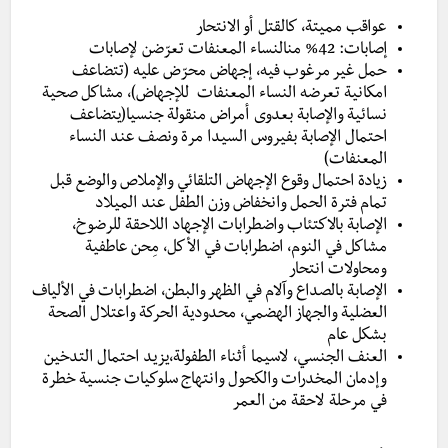
عواقب مميتة، كالقتل أو الانتحار
إصابات: 42% منالنساء المعنفات تعرّضن لإصابات
حمل غير مرغوب فيه، إجهاض محرّض عليه (تتضاعف
امكانية تعرضه النساء المعنفات للإجهاض)، مشاكل صحية
نسائية والإصابة بعدوى أمراض منقولة جنسيا(يتضاعف
احتمال الإصابة بفيروس السيدا مرة ونصف عند النساء
المعنفات)
زيادة احتمال وقوع الإجهاض التلقائي والإملاص والوضع قبل
تمام فترة الحمل وانخفاض وزن الطفل عند الميلاد
الإصابة بالاكتئاب واضطرابات الإجهاد اللاحقة للرضوخ،
مشاكل في النوم، اضطرابات في الأكل، مِحن عاطفية
ومحاولات انتحار
الإصابة بالصداع وآلام في الظهر والبطن، اضطرابات في الألياف
العضلية والجهاز الهضمي، محدودية الحركة واعتلال الصحة
بشكل عام
العنف الجنسي، لاسيما أثناء الطفولة،يزيد احتمال التدخين
وإدمان المخدرات والكحول وانتهاج سلوكيات جنسية خطرة
في مرحلة لاحقة من العمر