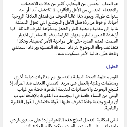
هو العنف الجنسي من المحارم. كثير من حالات الاغتصاب
والاعتداء الجنسي من الأهل والأقارب لا تكتشف أبدا أو بعد
سنوات طويلة. ويعود هذا غالبا للخوف من فقدان العلاقة الزوجية
أحيانا، أو خوفا من ردّة فعل الأهل والمجتمع التي تحوّل المعنَّفة
غالبا إلى مذنبة ومجلبة للعار والخجل ومشوّهة لشرف العائلة. كما
أنّ شدّة الشعور بالعار وامتهان الكرامة يدفع بالنساء إلى اختيار
الصمت، لعدم القدرة حتّى على مواجهة الأمر كحقيقة. وهكذا
تتضاعف وطأة الموضوع لتزداد المعاناة النفسيّة ويزداد المعتدي
وقاحة حتّى، طالما الأمر مسكوت عنه.
الحلول:
تقوم منظمة الصحة الدولية بالتنسيق مع منظمات دولية أخرى
ومنظمات وطنيّة بالعمل على مزيد التصدي لللعنف ضدّ المرأة. إذ
تُشجّع البحوث والاحصائيات لمتابعة الظاهرة خاصّة مع غياب
الوعي من النساء خاصة في المجتمعات الفقيرة، بالإضافة لغياب
أيّ برامج وطنيّة جادّة تشرف عليها الدّولة خاصّة في الدّول الفقيرة
والنامية.
تبقى امكانية التدخل لعلاج هذه الظاهرة واردة على مستوى فردي