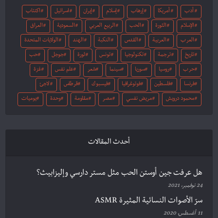
أدب
أمريكا
إرهاب
إسلام
إيران
اسرائيل
اكتئاب
الإسلام
الثورة
الحب
الربيع العربي
السعودية
العراق
العرب
العربية
القدس
النكبة
الهند
الولايات المتحدة
تاريخ
ترجمة
تكنولوجيا
تونس
ثورة
جوجل
حب
حرب
روسيا
سوريا
سينما
شعر
علم نفس
غزة
فرنسا
فلسطين
فوتوغرافيا
فيسبوك
قرطاس
لاجئ
محمود درويش
مريض نفسي
مصر
مقاومة
وحدة
يوميات
أحدث المقالات
هل عرفت جين أوستن الحب مثل مستر دارسي وإليزابيث؟
24 نوفمبر، 2021
سرّ الأصوات النسائية المثيرة ASMR
11 أغسطس، 2020