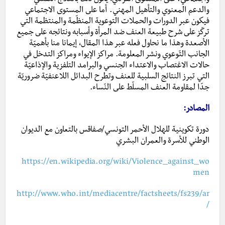
واجتماعي. على المستوى الفردي، يكون ذلك بالعلاج النفسي
والدعم المعنوي والتأهيل المهني. أما على المستوى الاجتماعي
فيكون عبر الدورات والحملات التوعوية المنظّمة والمنتظمة التي
تركّز على شرح طبيعة العنف ضد المرأة وأسبابه ونتائجه على جميع
الأصعدة وهذا ما نحاول فعله عبر هذا المقال، إيمانا منا بأهميّة
الجانب التّوعوي ونشر المعلومة. مراكز الإيواء ومراكز التدخل في
حالات الاغتصاب والاعتداء الجنسي والبرامد التلفزية والإذاعيّة
التي تبرز النتائج السلبية للعنف وتطرح البدائل اللاعنفيّة ضروريّة
جدّا لمقاومة العنف المسلّط على النّساء.
المصادر:
دورة تكوينية للهلال الأحمر التونسي/صفاقس بالتعاون مع الديوان
الوطني للأسرة والعمران البشري
https://en.wikipedia.org/wiki/Violence_against_wo
men
http://www.who.int/mediacentre/factsheets/fs239/ar
/