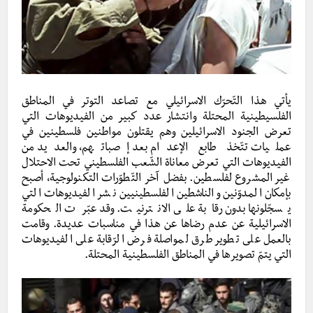
يأتي هذا التّحرّك الاسرائيلي مع تصاعد التوتر في المناطق
الفلسيطينية المحتلة وانتشار عدد كبير من الفيديوهات التي
تعرض الجنود الاسرائيلين وهم يقتلون مواطنين فلسطينين في
عمليات تتّخذ طابع الإعدام بعد إصباتهم، والعديد من
الفيديوهات التي تعرض معاناة الشّعب الفلسطيني تحت الاحتلال
غير المشروع لفلسطين. بفضل آخر التّطوّرات التكنولوجية، أصبح
بإمكان المدوّنين والناشطين الفلسطينيين نشر الفيديوهات التي
يسجّلونها بدون رقابة على الانترنيت. وقد عبّرت الحكومة
الاسرائيلية عن عدم رضاها عن هذا في مناسبات عديدة. وقامت
بالعمل على تطوير طرق لمواصلة فرض الرّقابة على الفيديوهات
التي يتمّ تصويرها في المناطق الفلسطينية المحتلة.