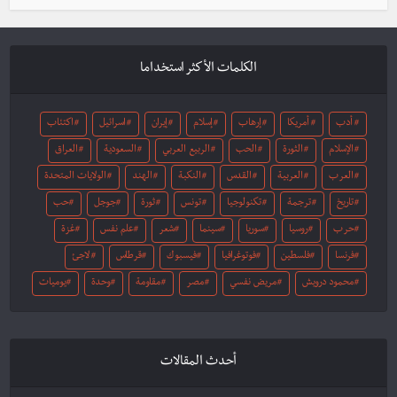
الكلمات الأكثر استخداما
أدب
أمريكا
إرهاب
إسلام
إيران
اسرائيل
اكتئاب
الإسلام
الثورة
الحب
الربيع العربي
السعودية
العراق
العرب
العربية
القدس
النكبة
الهند
الولايات المتحدة
تاريخ
ترجمة
تكنولوجيا
تونس
ثورة
جوجل
حب
حرب
روسيا
سوريا
سينما
شعر
علم نفس
غزة
فرنسا
فلسطين
فوتوغرافيا
فيسبوك
قرطاس
لاجئ
محمود درويش
مريض نفسي
مصر
مقاومة
وحدة
يوميات
أحدث المقالات