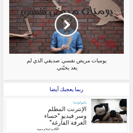
يوميات مريض نفسي: صديقي الذي لم
يعد يحبّني.
ربما يعجبك أيضا
تكنولوجيا
الإنترنت المظلم
وسر فيديو “حساء
الغرفة الفارغة”
الكاتب:
إسلام سعيد