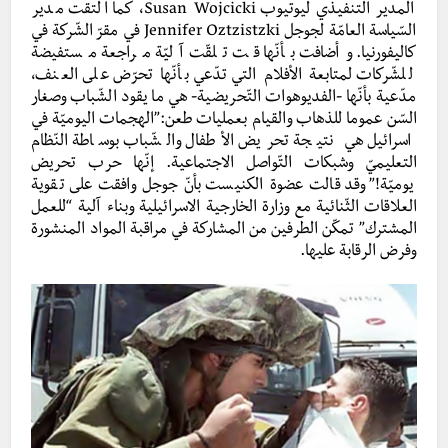
المدير التنفيذي ليوتيوب Susan Wojcicki، كما التقت مدير
السّياسة العامّة لجوجل Jennifer Oztzistzki في مقرّ الشّركة في
كاليفورنيا. وأضافت بأنّها قت تلقّت آليّة مراجعة مستفيضة
للشّركات لمتابعة الأفلام التي تدّعي بأنّها تحرّض على العنف،
مدّعية بأنّها -الفديوهوات التّحريضية- هي ما يقود الشّباب وصغار
السّن عموما للذهاب والقيام بعمليات طعن:”الهجمات اليوميّة في
اسرائيل هي نتيجة تحريض الأطفال والشّباب بوساطة النّظام
التعليميّ وشبكات التّواصل الاجتماعية. إنّها حرب تحريض
يوميّة!” وقد قالت عضوة الكنيست بأنّ جوجل وافقت على تقوية
العلاقات الثّنائية مع وزارة الخارجية الاسرائيلية وبناء آلية “للعمل
المشترك” تمكّن الطرفين من المشاركة في مراقبة المواد المنشورة
وفرض الرقابة عليها.