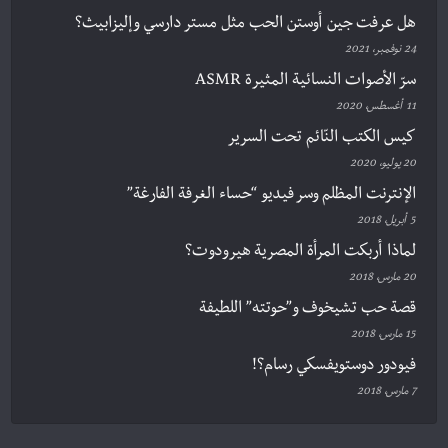
هل عرفت جين أوستن الحب مثل مستر دارسي وإليزابيث؟
24 نوفمبر، 2021
سرّ الأصوات النسائية المثيرة ASMR
11 أغسطس، 2020
كيس الكتب النّائم تحت السرير
20 يوليو، 2020
الإنترنت المظلم وسر فيديو “حساء الغرفة الفارغة”
5 أبريل، 2018
لماذا أربكت المرأة المصرية هيرودوت؟
20 مارس، 2018
قصة حب تشيخوف و”حوتته” اللطيفة
15 مارس، 2018
فيودور دوستويفسكي رسام؟!
7 مارس، 2018