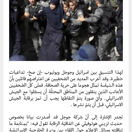
لهذا التنسيق بين اسرائيل وجوجل ويوتيوب -إن صحّ- تداعيات
خطيرة. وقد أعرب العديد من الصّحفيين عن اعتراضهم قائلين بأنّ
هذه السّياسة تمثّل هجوما على حرية الصحافة. فعلى كلّ الصّحفيين
الأجانب الذين ينقلون من المناطق المحتلّة أن يسجّلوا مع الجيش
الاسرائيلي. وأيّ صورة يتمّ التقاطها يجب أن تمرّ برقابة الجيش
الاسرائيلي، قبل أن يتمّ نشرها .
تجدر الإشارة إلى أنّ شركة جوجل قد أصدرت بيانا بخصوص
حديث تزيبي هوتوفيلي عن اتفاقيّة الرّقابة تقول فيه: “بمتابعة ما
تناقلته وسائل الإعلام حول اللقاء بين وزيرة الخارجية الاسرائيلية