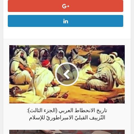
تاريخ الانحطاط العربي (الجزء الثالث):
التّزييف القبليّ الامبراطوريّ للإسلام