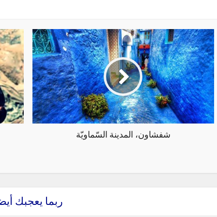
شفشاون، المدينة السّماويّة
ربما يعجبك أيض