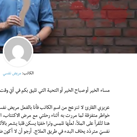
الكاتب:
مريض نفسي
مساء الخير أو صباح الخير أو التحية التي تليق بكم في أيّ وقت
عزيزي القارئ لا تنزعج من اسم الكاتب فأنا بالفعل مريض نفس
خواطر متفرّقة لما مررت به أثناء رحلتي مع مرض الاكئتاب، ا
هنا لتُقرأ على الملأ، لعلّها تلمس وترا خفيّا يسكن قلبا يشعر ب
نفسيّ متردّد يخاف البدء في طريق العلاج. أرجو أن لا أكون ضي