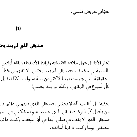
تحيّاتي،مريض نفسي.
(1)
صديقي الذي لم يعد يحب
تكثر الأقاويل حول علاقة الصّداقة وترابط الأصدقاء وبقاء أواصر ال
بالنسبة لي مختلف. فصديقي لم يعد يحبّني! لا تفهمني خطأ، فأ
الحقيقيّة التي جمعت بيننا لأكثر من ستة سنوات. كنّا نتقابل ي
كلّ أسبوع في المقهى. ولكنّه لم يعد يحبني!
لحظة! بل أيقنت أنّه لا يحبّني. صديقي الذي يتّهمني دائما بالتّ
من يتّصل كلّ فترة. صديقي الذي عندما علم بمشكلتي في العم
صديقي الذي لا يقف في صفّي أبدا في أيّ موقف. وكنت دائم
ينصفني يوما وكنت دائما أسانده.