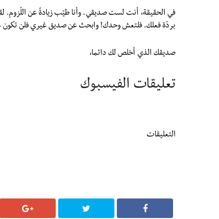
في الحقيقة، أنت لست صديقي. وأنا طيّب زيادةً عن اللّزوم. ل
بردّة فعلك. فلتعش وحدك! وابحث عن صديق غيري فلن تكون عب
صديقك الذي أخلص لك دائما،
تعليقات الفيسبوك
التعليقات