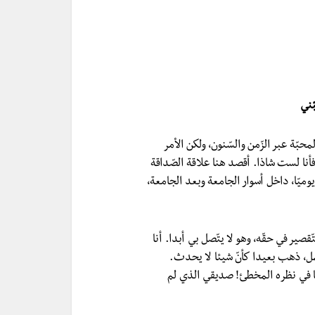
ّني
محبّة عبر الزّمن والسّنون، ولكن الأمر
نا لست شاذا. أقصد هنا علاقة الصّداقة
وميّا، داخل أسوار الجامعة وبعد الجامعة،
قصير في حقّه، وهو لا يتّصل بي أبدا. أنا
ل، ذهب بعيدا كأنّ شيئا لا يحدث.
ا في نظره المخطئ! صديقي الذي لم