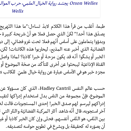
Wells
طبعا، أغلب من قرأ
هذا الكلام لابدّ تساءل:”ما هذا التّهر
يصدّق هذا أحد!” لكنّ الذي حصل فعلا هو أنّ شريحة كبيرة جدّ
وبدؤوا يتعاملون على أساس أنّهم فعلا تحت غزو فضائي، إلى در
الفضائية الذي أخبر عنه المذيع، ليحاربوا هذه الكائنات! لكن
الخبر أو يشكّوا أنّه قد يكون مزحة أو خبرا كاذبا؟ لماذا واصل 
القناة الإذاعيّة ليبحثوا عن أخرى للتأكّد من صحّة الموضوع أ
مجرّد خبر هو في الأساس عبارة عن رواية خيال علميّ للكاتب H.G. Wells ؟!
حسب عالم النفس Hadley Cantril، 
الموضوع، فإنّ مجموعة من الناس بدل استخدام إدراكها لتقيس
إدراكهم ليرسم لهم صدق الخبر! إحدى المستجوبات قالت له
آخر استجوبه، قال أنّه شاهد آثار المركبة الفضائيّة والنّار ال
بين النّاس، هو النّاس أنفسهم. فحتّى وإن كان الخبر كاذبا أو 
أن يصوّره له كحقيقة بل ويشرع في تطويع حواسه لتصديقه.