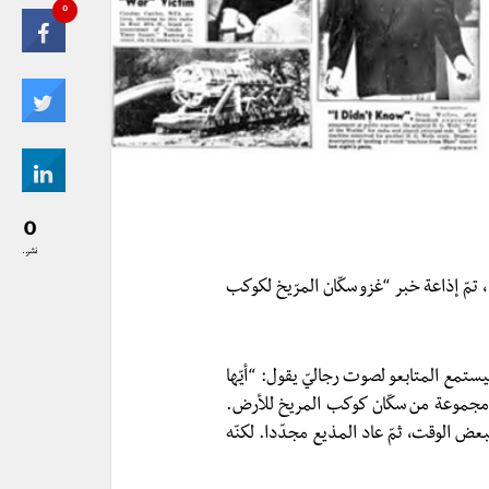
0
0
نشر..
اعة الثامنة ليلا، تمّ إذاعة خبر “غزو سكّان المرّيخ لكوكب
ليستمع المتابعو لصوت رجاليّ يقول: “أيّها
زو مجموعة من سكّان كوكب المريخ للأرض.
بعض الوقت، ثمّ عاد المذيع مجدّدا. لكنّه