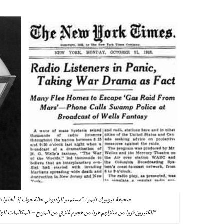
صحيفة نيويورك تايمز: “مستمعو الراديو في حالة خوف إذ أخذوا د
“الكثيرون فرّوا من منازلهم هربا من هجوم غازيّ من المرّيخ – المكالمات الهات