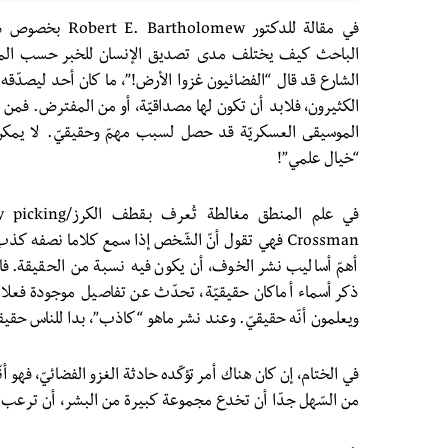
الباحث كيف يختلف مدى تصديق الإنسان للخبر حسب المص
الشارع قد قال “الفضائيون غزوا الأرض!”، ما كان أحد ليصدّقه. ل
الكثيرون، فلابد أن تكون لها مصداقيّة، أو من المفترض. فمن ال
الموسيقى العسكريّة قد حصل لسبب مهمّ وحقيقيّ. لا يمكن
“خيال علمي”!
Crossman فهي تقول أنّ الشّخص إذا سمع كلاما نصفه
أهمّ أساليب نشر الخوف، أن يكون فيه نسبة من الحقيقة. فا
ذكر أسماء أماكان حقيقيّة، تحدّث عن تفاصيل موجودة فعلا 
ويعلمون أنّه حقيقيّ. وعند نشر ماهو “كاذب”، بدا للناس حقيقيّا
في الختام، إن كان هناك أمر تؤكّده حادثة الغزو الفضائيّ، فهو أ
من السّهل جدّا أن تخدع مجموعة كبيرة من البشر، أن ترعب 