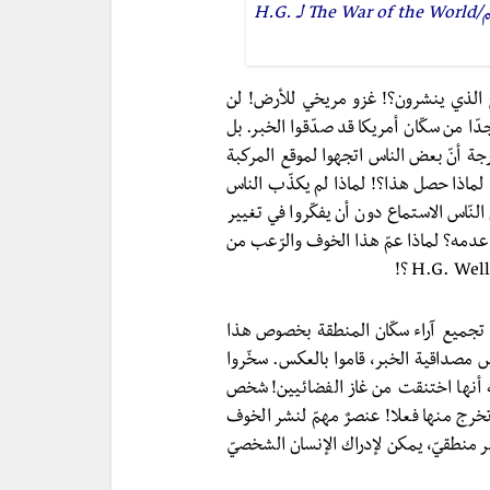
Orson Welles يجسّد رواية الخيال العلمي، حرب العوالم/The War of the World لـ H.G.
يج الذي ينشرون؟! غزو مريخي للأرض! لن
ا من سكّان أمريكا قد صدّقوا الخبر. بل
جة أنّ بعض الناس اتجهوا لموقع المركبة
، لماذا حصل هذا؟! لماذا لم يكذّب الناس
النّاس الاستماع دون أن يفكّروا في تغيير
و عدمه؟ لماذا عمّ هذا الخوف والرّعب من
الذي كان مسؤولا عن تجميع آراء سكّان المنطقة بخصوص هذا
 مصداقية الخبر، قاموا بالعكس. سخّروا
 أنها اختنقت من غاز الفضائيين! شخص
تي تخرج منها فعلا! عنصرٌ مهمّ لنشر الخوف
غير منطقيّ، يمكن لإدراك الإنسان الشخصيّ