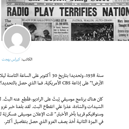
الكاتب:
كيرلس بهجت
سنة 1938، وتحديدا بتاريخ 30 أكتوبر على الس
الأرض!” على إذاعة CBS الأمريكيّة. فما الذي حصل بالتحديد؟
كان هناك برنامج موسيقي يُبثّ على الراديو، فقُطِع عنه البثّ. 
السّيدات والسّادة، عذرا علي انقطاع البث. لقد بلغنا خبر غ
وسنوافيكم قريبا بآخر الأخبار.” تلت الإعلان موسيقى عسكريّة ل
في المرّة الثانية أخذ يصف الغزو الذي حصل بتفاصيل أكثر.