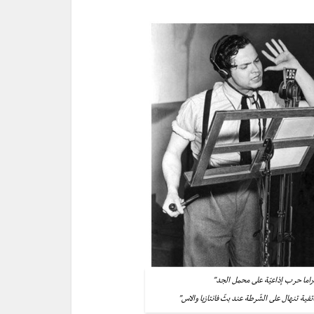
راما حرب إذاعيّة على محمل الجد”
فية تنهال على الشّرطة عند بثّ فانتازيا والاس”