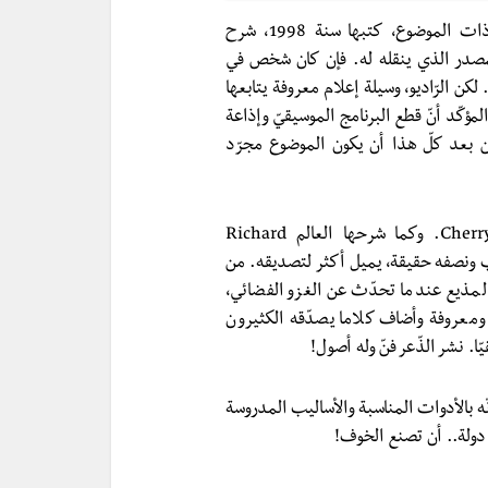
في مقالة للدكتور Robert E. Bartholomew بخصوص ذات الموضوع، كتبها سنة 1998، شرح
در الذي ينقله له. فإن كان شخص في
كن الرّاديو، وسيلة إعلام معروفة يتابعها
مؤكّد أنّ قطع البرنامج الموسيقيّ وإذاعة
 بعد كلّ هذا أن يكون الموضوع مجرّد
في علم المنطق مغالطة تُعرف بـقطف الكرز/Cherry picking. وكما شرحها العالم Richard
 كذب ونصفه حقيقة، يميل أكثر لتصديقه. من
لمذيع عندما تحدّث عن الغزو الفضائي،
ومعروفة وأضاف كلاما يصدّقه الكثيرون
. نشر الذّعر فنّ وله أصول!
نّه بالأدوات المناسبة والأساليب المدروسة
دولة.. أن تصنع الخوف!